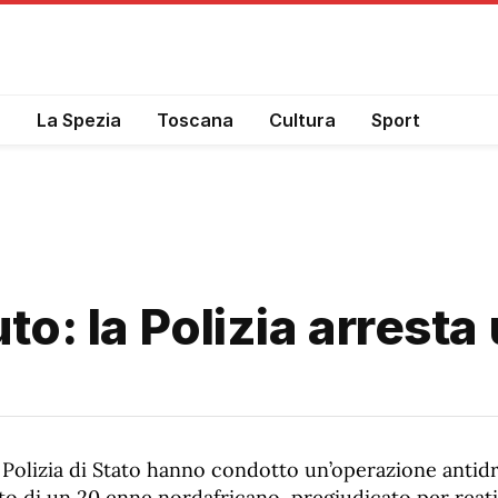
a
La Spezia
Toscana
Cultura
Sport
uto: la Polizia arrest
a Polizia di Stato hanno condotto un’operazione antid
sto di un 20 enne nordafricano, pregiudicato per reati 