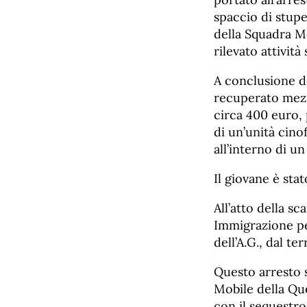
spaccio di stupef
della Squadra M
rilevato attività
A conclusione de
recuperato mezz
circa 400 euro, 
di un’unità cino
all’interno di u
Il giovane è sta
All’atto della s
Immigrazione pe
dell’A.G., dal te
Questo arresto s
Mobile della Que
con il sequestro