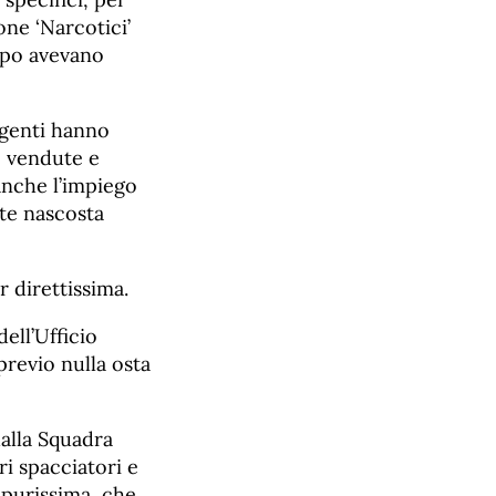
one ‘Narcotici’
mpo avevano
 agenti hanno
e vendute e
 anche l’impiego
nte nascosta
r direttissima.
ell’Ufficio
revio nulla osta
dalla Squadra
ri spacciatori e
 purissima, che