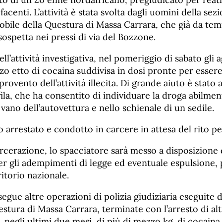
acenti. L’attività è stata svolta dagli uomini della sezi
obile della Questura di Massa Carrara, che già da te
 sospetta nei pressi di via del Bozzone.
ll’attività investigativa, nel pomeriggio di sabato gli
o etto di cocaina suddivisa in dosi pronte per esser
provento dell’attività illecita. Di grande aiuto è stato
fila, che ha consentito di individuare la droga abilme
n vano dell’autovettura e nello schienale di un sedile.
to arrestato e condotto in carcere in attesa del rito pe
carcerazione, lo spacciatore sarà messo a disposizione d
r gli adempimenti di legge ed eventuale espulsione, p
rritorio nazionale.
egue altre operazioni di polizia giudiziaria eseguite 
stura di Massa Carrara, terminate con l’arresto di alt
, negli ultimi due mesi, di più di mezzo kg. di cocaina