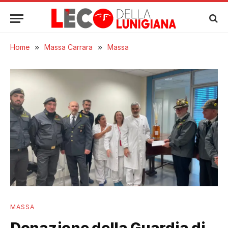
Home
»
Massa Carrara
»
Massa
MASSA
Donazione della Guardia di