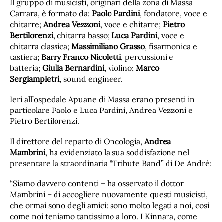
Il gruppo di musicisti, originari della zona di Massa
Carrara, è formato da:
Paolo Pardini
, fondatore, voce e
chitarre;
Andrea Vezzoni
, voce e chitarre;
Pietro
Bertilorenzi
, chitarra basso;
Luca Pardini
, voce e
chitarra classica;
Massimiliano Grasso
, fisarmonica e
tastiera;
Barry Franco Nicoletti
, percussioni e
batteria;
Giulia Bernardini
, violino;
Marco
Sergiampietri
, sound engineer.
Ieri all’ospedale Apuane di Massa erano presenti in
particolare Paolo e Luca Pardini, Andrea Vezzoni e
Pietro Bertilorenzi.
Il direttore del reparto di Oncologia,
Andrea
Mambrini
, ha evidenziato la sua soddisfazione nel
presentare la straordinaria “Tribute Band” di De Andrè:
“Siamo davvero contenti – ha osservato il dottor
Mambrini – di accogliere nuovamente questi musicisti,
che ormai sono degli amici: sono molto legati a noi, così
come noi teniamo tantissimo a loro. I Kinnara, come