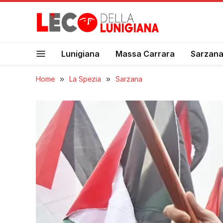
Lunigiana
Massa Carrara
Sarzan
Home
»
La Spezia
»
Sarzana