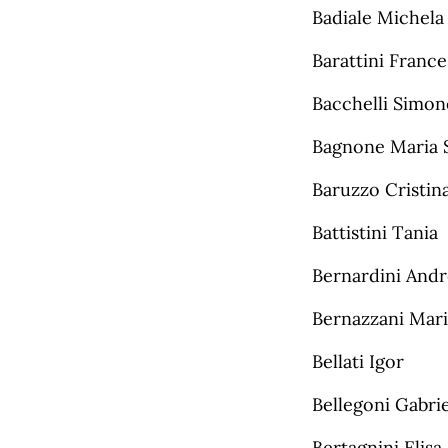
Badiale Michela
Barattini Franc
Bacchelli Simon
Bagnone Maria S
Baruzzo Cristin
Battistini Tania
Bernardini Andr
Bernazzani Mar
Bellati Igor
Bellegoni Gabri
Bertagnini Elisa