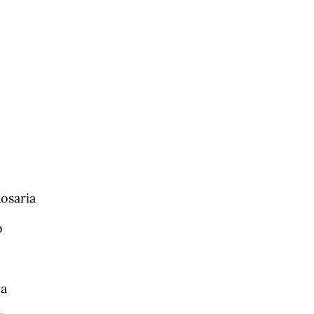
osaria
o
ca