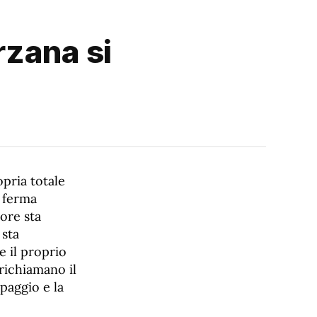
rzana si
opria totale
o ferma
ore sta
 sta
e il proprio
 richiamano il
paggio e la