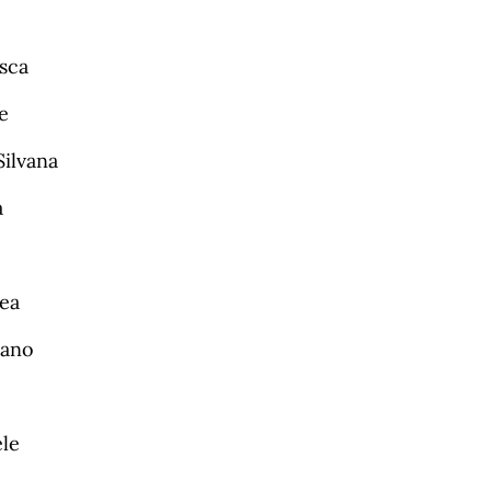
esca
e
ilvana
a
ea
iano
ele