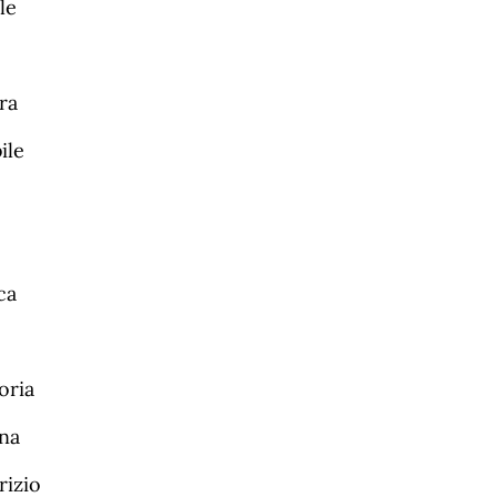
le
ra
ile
ca
oria
ina
rizio