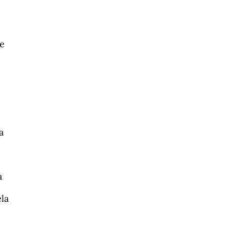
e
a
a
la