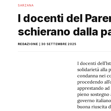
SARZANA
I docenti del Pare
schierano dalla p
REDAZIONE
30 SETTEMBRE 2025
I docenti dell’I
solidarietà alla
condanna nei co
procedendo all’o
apprestando ad i
pieno sostegno a
governo italiano
buona riuscita d