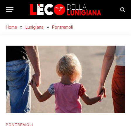
Home
»
Lunigiana
»
Pontremoli
PONTREMOLI