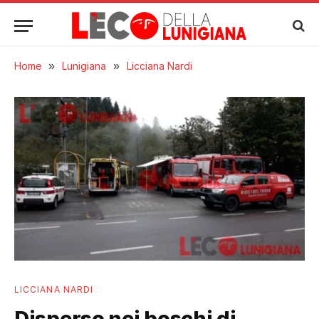
Home
»
Lunigiana
»
Licciana Nardi
LICCIANA NARDI
Disperso nei boschi di