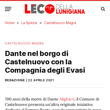
Home
»
La Spezia
»
Castelnuovo Magra
CASTELNUOVO MAGRA
Dante nel borgo di
Castelnuovo con la
Compagnia degli Evasi
REDAZIONE
22 APRILE 2021
700 anni della morte di Dante
Alighieri
, il Comune di
Castelnuovo presenta un’altra originale iniziativa
dedicata al Sommo Poeta, ecco lo sceneggiato in nove