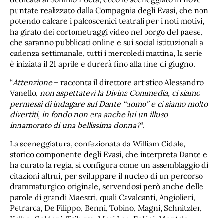
puntate realizzato dalla Compagnia degli Evasi, che non
potendo calcare i palcoscenici teatrali per i noti motivi,
ha girato dei cortometraggi video nel borgo del paese,
che saranno pubblicati online e sui social istituzionali a
cadenza settimanale, tutti i mercoledì mattina, la serie
è iniziata il 21 aprile e durerà fino alla fine di giugno.
“
Attenzione
– racconta il direttore artistico Alessandro
Vanello,
non aspettatevi la Divina Commedia, ci siamo
permessi di indagare sul Dante “uomo” e ci siamo molto
divertiti, in fondo non era anche lui un illuso
innamorato di una bellissima donna?
“.
La sceneggiatura, confezionata da William Cidale,
storico componente degli Evasi, che interpreta Dante e
ha curato la regia, si configura come un assemblaggio di
citazioni altrui, per sviluppare il nucleo di un percorso
drammaturgico originale, servendosi però anche delle
parole di grandi Maestri, quali Cavalcanti, Angiolieri,
Petrarca, De Filippo, Benni, Tobino, Magni, Schnitzler,