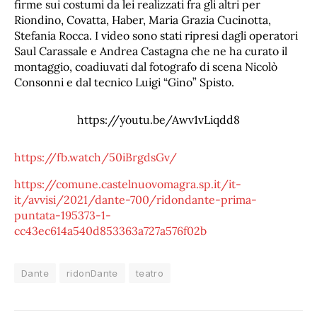
firme sui costumi da lei realizzati fra gli altri per
Riondino, Covatta, Haber, Maria Grazia Cucinotta,
Stefania Rocca. I video sono stati ripresi dagli operatori
Saul Carassale e Andrea Castagna che ne ha curato il
montaggio, coadiuvati dal fotografo di scena Nicolò
Consonni e dal tecnico Luigi “Gino” Spisto.
https://youtu.be/Awv1vLiqdd8
https://fb.watch/50iBrgdsGv/
https://comune.castelnuovomagra.sp.it/it-
it/avvisi/2021/dante-700/ridondante-prima-
puntata-195373-1-
cc43ec614a540d853363a727a576f02b
Dante
ridonDante
teatro