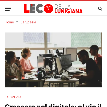
Home
»
La Spezia
LA SPEZIA
Crescere nel digitale: al via il