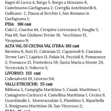
Bagni di Lucca 4, Barga 5, Borgo a Mozzano 8,
Castelnuovo Garfagnana 2, Coreglia Antelminelli 6,
Gallicano 2, Piazza al Serchio 1, San Romano in
Garfagnana 1;
PISA: 166 casi
Calci 2, Cascina 44, Crespina Lorenzana 6, Fauglia 3,
Pisa 69, San Giuliano Terme 18, Vecchiano 15,
Vicopisano 9;
ALTA VAL DI CECINA VAL D’ERA: 193 casi
Bientina 8, Buti 15, Calcinaia 12, Capannoli 8, Casciana
Terme Lari 7, Lajatico 11, Palaia 14, Peccioli 8, Pomarance
2, Ponsacco 21, Pontedera 59, Santa Maria a Monte 20,
Terricciola 3, Volterra 5;
LIVORNO: 133 casi
Collesalvetti 19, Livorno 114;
VALLI ETRUSCHE: 55 casi
Bibbona 3, Campiglia Marittima 5, Casale Marittimo 1,
Castagneto Carducci 4, Castellina Marittima 1, Cecina 9,
Guardistallo 1, Montescudaio 3, Piombino 5, Riparbella
3, Rosignano Marittimo 18, San Vincenzo 2
;