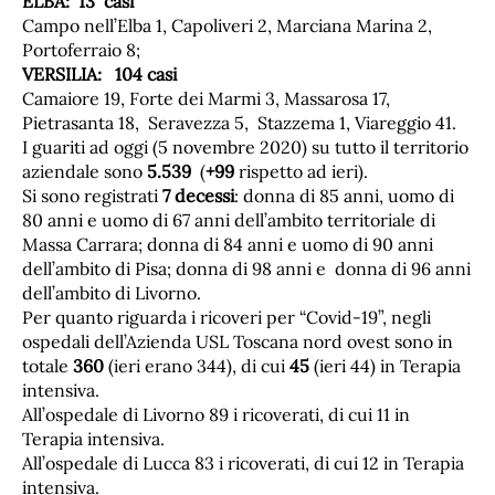
ELBA: 13 casi
Campo nell’Elba 1, Capoliveri 2, Marciana Marina 2,
Portoferraio 8;
VERSILIA: 104 casi
Camaiore 19, Forte dei Marmi 3, Massarosa 17,
Pietrasanta 18, Seravezza 5, Stazzema 1, Viareggio 41.
I guariti ad oggi (5 novembre 2020) su tutto il territorio
aziendale sono
5.539
(
+99
rispetto ad ieri).
Si sono registrati
7 decessi
: donna di 85 anni, uomo di
80 anni e uomo di 67 anni dell’ambito territoriale di
Massa Carrara; donna di 84 anni e uomo di 90 anni
dell’ambito di Pisa; donna di 98 anni e donna di 96 anni
dell’ambito di Livorno.
Per quanto riguarda i ricoveri per “Covid-19”, negli
ospedali dell’Azienda USL Toscana nord ovest sono in
totale
360
(ieri erano 344), di cui
45
(ieri 44) in Terapia
intensiva.
All’ospedale di Livorno 89 i ricoverati, di cui 11 in
Terapia intensiva.
All’ospedale di Lucca 83 i ricoverati, di cui 12 in Terapia
intensiva.