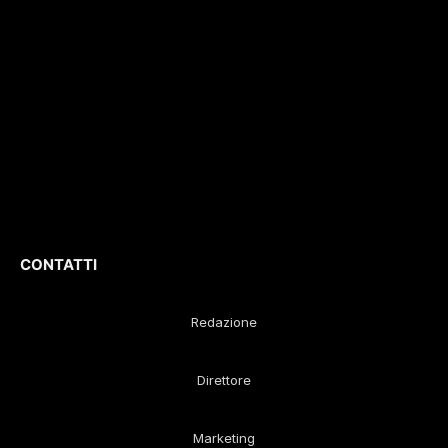
del 04/2015
.
approfondimenti e
Iscrizione
ROC. N.
report di eventi
36086
.
culturali e sportivi.
D
irettore
Responsabile
:
Gustavo Diego
Remaggi
CONTATTI
Redazione
Direttore
Marketing