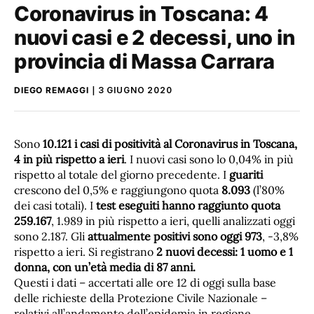
Coronavirus in Toscana: 4
nuovi casi e 2 decessi, uno in
provincia di Massa Carrara
DIEGO REMAGGI
3 GIUGNO 2020
Sono
10.121 i casi di positività al Coronavirus in Toscana,
4 in più rispetto a ieri
. I nuovi casi sono lo 0,04% in più
rispetto al totale del giorno precedente. I
guariti
crescono del 0,5% e raggiungono quota
8.093
(l’80%
dei casi totali). I
test eseguiti hanno raggiunto quota
259.167
, 1.989 in più rispetto a ieri, quelli analizzati oggi
sono 2.187. Gli
attualmente positivi sono oggi 973
, -3,8%
rispetto a ieri. Si registrano
2 nuovi decessi: 1 uomo e 1
donna, con un’età media di 87 anni.
Questi i dati – accertati alle ore 12 di oggi sulla base
delle richieste della Protezione Civile Nazionale –
relativi all’andamento dell’epidemia in regione.