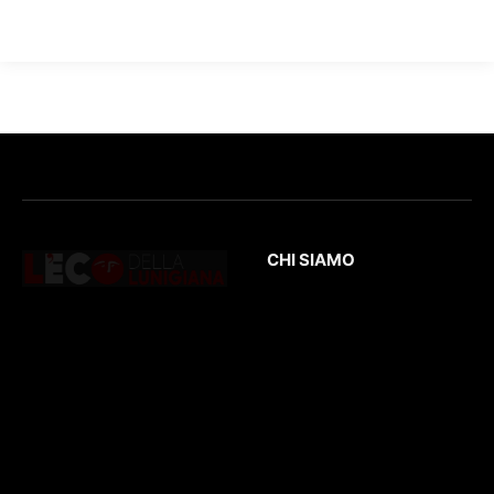
CHI SIAMO
L’Eco
della Lunigiana
è un quotidiano
Testata giornalistica
online dedicato al
registrata presso il
territorio lunigianese
Tribunale di Massa
e non solo. Con
con il numero di
interviste, inchieste,
registrazione
196/1
video,