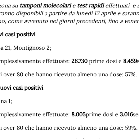
 zona su
tamponi molecolari
e
test rapidi
effettuati e 
anno disponibili a partire da
lunedì 12
aprile e saran
no, come avvenuto nei giorni precedenti, fino a vener
vi
casi positivi
sa 21, Montignoso 2;
mplessivamente effettuate:
26.
730
prime dosi e
8.
459
di over 80 che hanno ricevuto almeno una dose: 57%.
uovi
casi positivi
na 1;
mplessivamente effettuate:
8.005
prime dosi e
3.016
se
di over 80 che hanno ricevuto almeno una dose: 59%.