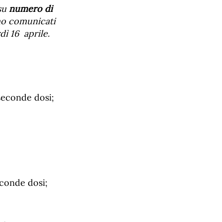
su
numero di
no comunicati
dì
16
aprile.
seconde dosi;
conde dosi;