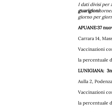
I dati divisi per
guarigioni
torner
giorno per gior
APUANE:
37
nuo
Carrara 14, Mas
Vaccinazioni co
la percentuale 
LUNIGIANA:
3
n
Aulla 2, Podenza
Vaccinazioni co
la percentuale 