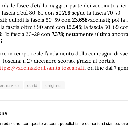
da le fasce d’età la maggior parte dei vaccinati, a ieri
 fascia d’età 80-89 con
50
.
799
;segue la fascia 70-79
ati; quindi la fascia 50-59 con
23.
658
vaccinati; poi la
 la fascia oltre i 90 anni con
15.
945
; la fascia 60-69 c
9
; la fascia 20-29 con
7.3
78
; nettamente ultima ancora 
i.
uire in tempo reale l’andamento della campagna di va
n Toscana il 27 dicembre scorso, grazie al portale
ttps://vaccinazioni.sanita.toscana.it
, on line dal 7 gen
oronavirus
covid
lunigiana
one
a redazione, con questo account pubblichiamo comunicati stampa, event