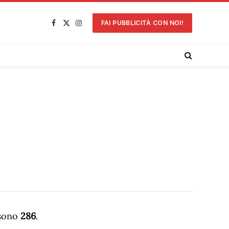
FAI PUBBLICITÀ CON NOI!
Facebook
X
Instagram
(Twitter)
 sono
286
.