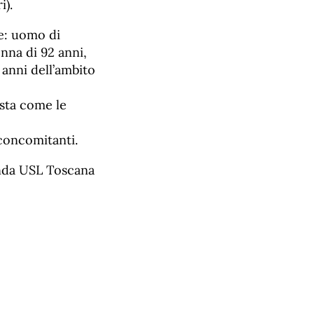
i).
le: uomo di
onna di 92 anni,
 anni dell’ambito
esta come le
 concomitanti.
ienda USL Toscana