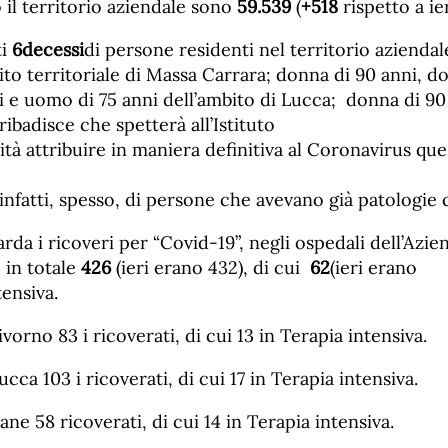
o il territorio aziendale sono
59.
539
(
+
518
rispetto a ier
ti
6
decessi
di persone residenti nel territorio azienda
ito territoriale di Massa Carrara; donna di 90 anni, d
 e uomo di 75 anni dell’ambito di Lucca; donna di 90
i ribadisce che spetterà all’Istituto
ità attribuire in maniera definitiva al Coronavirus qu
a infatti, spesso, di persone che avevano già patologie
rda i ricoveri per “Covid-19”, negli ospedali dell’Az
in totale
4
26
(ieri erano 432), di cui
6
2
(ieri erano
tensiva.
ivorno 83 i ricoverati, di cui 13 in Terapia intensiva.
ucca 103 i ricoverati, di cui 17 in Terapia intensiva.
ane 58 ricoverati, di cui 14 in Terapia intensiva.