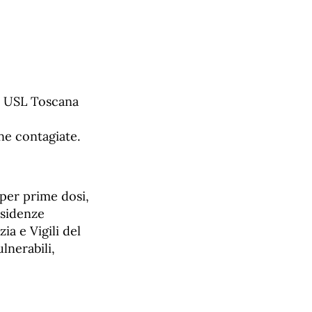
da USL Toscana
ne contagiate.
per prime dosi,
esidenze
zia e Vigili del
lnerabili,