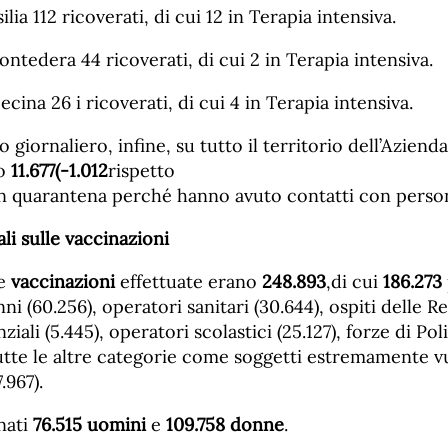
ilia 112 ricoverati, di cui 12 in Terapia intensiva.
Pontedera 44 ricoverati, di cui 2 in Terapia intensiva.
ecina 26 i ricoverati, di cui 4 in Terapia intensiva.
 giornaliero, infine, su tutto il territorio dell’Azien
no
1
1
.6
77
(-
1.012
rispetto
 in quarantena perché hanno avuto contatti con perso
ali sulle vaccinazioni
le
vaccinazioni
effettuate erano
24
8
.
893
,di cui
18
6
.2
73
ni (60.256), operatori sanitari (30.644), ospiti delle R
ziali (5.445), operatori scolastici (25.127), forze di Poli
utte le altre categorie come soggetti estremamente vu
.967).
nati
7
6
.
515
uomini
e
10
9
.
758
donne
.