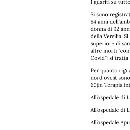
I guariti su tutt
Si sono registra
84 anni dell’amb
donna di 92 anni
della Versilia. S
superiore di san
altre morti “con
Covid”: si tratt
Per quanto rigua
nord ovest sono 
60)in Terapia in
All’ospedale di L
All’ospedale di L
All’ospedale Apu