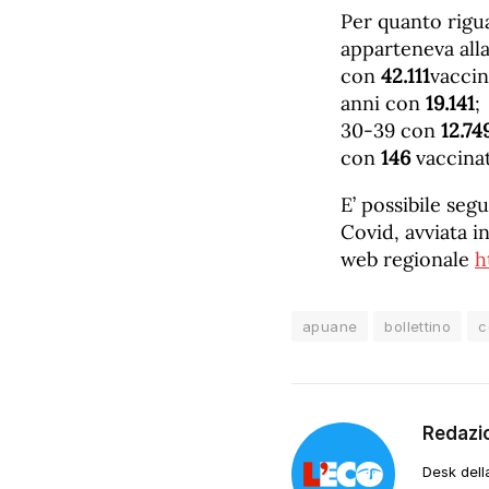
Per quanto riguar
apparteneva alla
con
4
2
.
111
vaccin
anni con
19.
141
;
30-39 con
12.
74
con
146
vaccinat
E’ possibile seg
Covid, avviata i
web regionale
h
apuane
bollettino
c
Redazi
Desk dell