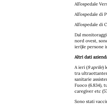
All’ospedale Vers
All’ospedale di 
All’ospedale di C
Dal monitoraggio
nord ovest, so
ieri)le persone
Altri dati aziend
A ieri (
9 a
prile
) 
tra ultraottanten
sanitarie assisten
Fuoco (6.834), t
caregiver etc (57
Sono stati vacci