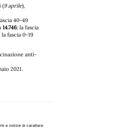
 (
9
aprile
),
 fascia 40-49
on
14.
746
; la fascia
la fascia 0-19
ccinazione anti-
naio 2021.
i e notizie di carattere