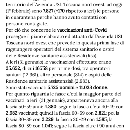
territorio dell’Azienda USL Toscana nord ovest, ad oggi
(1° febbraio) sono
7.827
(
+170
rispetto a ieri) le persone
in quarantena perché hanno avuto contatti con
persone contagiate.
Per ciò che concerne le
vaccinazioni anti-Covid
prosegue il piano elaborato ed attuato dall’Azienda USL
Toscana nord ovest che prevede in questa prima fase di
raggiungere operatori del sistema sanitario e ospiti
delle Residenze sanitarie assistenziali (Rsa).
A ieri (31 gennaio) le vaccinazioni effettuate erano
25.652,
di cui
16.758
per prime dosi, tra operatori
sanitari (12.961), altro personale (814) e ospiti delle
Residenze sanitarie assistenziali (2.983).
Sono stati vaccinati
5.725 uomini
e
11.033 donne
.
Per quanto riguarda le fasce d’età la maggior parte dei
vaccinati, a ieri (31 gennaio), apparteneva ancora alla
fascia 50-59 anni:
4.380
; segue la fascia d’età 40-49 con
2.982
vaccinati; quindi la fascia 60-69 con
2.821
; poi la
fascia 30-39 con
2.229
; la fascia 20-29 con
1.585
; la
fascia 80-89 con
1.041
; segue la fascia oltre i 90 anni con