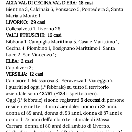
ALTA
VAL
DI
CECINA
VAL
D’ERA: 18
casi
Bientina 3, Calcinaia 6, Ponsacco 5, Pontedera 3, Santa
Maria a Monte 1;
LIVORNO:
29
casi
Collesalvetti 1, Livorno 28;
VALLI
ETRUSCHE:
16
casi
Bibbona 1, Campiglia Marittima 5, Casale Marittimo 1,
Cecina 4, Piombino 1, Rosignano Marittimo 1, Santa
Luce 2, San Vincenzo 1;
ELBA: 2 casi
Capoliveri 2;
VERSILIA:
12
casi
Camaiore 1, Massarosa 3, Seravezza 1, Viareggio 7.
I guariti ad oggi (1° febbraio) su tutto il territorio
aziendale sono
42.761
(
+123
rispetto a ieri).
Oggi (1° febbraio) si sono registrati
6
decessi
di persone
residente nel territorio aziendale: uomo di 88 anni,
donna di 89 anni, donna di 93 anni, donna di 87 anni e
uomo di 75 anni dell’ambito territoriale di Massa
Carrara; donna di 80 anni dell’ambito di Livorno.