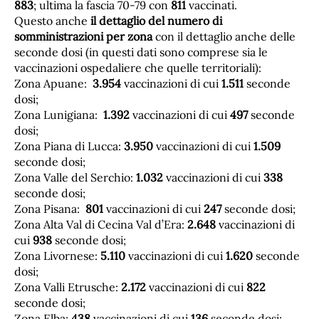
883
; ultima la fascia 70-79 con
811
vaccinati.
Questo anche
il dettaglio del numero di
somministrazioni per zona
con il dettaglio anche delle
seconde dosi (in questi dati sono comprese sia le
vaccinazioni ospedaliere che quelle territoriali):
Zona Apuane:
3.954
vaccinazioni di cui
1.511
seconde
dosi;
Zona Lunigiana:
1.392
vaccinazioni di cui
497
seconde
dosi;
Zona Piana di Lucca:
3.950
vaccinazioni di cui
1.509
seconde dosi;
Zona Valle del Serchio:
1.032
vaccinazioni di cui
338
seconde dosi;
Zona Pisana:
801
vaccinazioni di cui
247
seconde dosi;
Zona Alta Val di Cecina Val d’Era:
2.648
vaccinazioni di
cui
938
seconde dosi;
Zona Livornese:
5.110
vaccinazioni di cui
1.620
seconde
dosi;
Zona Valli Etrusche:
2.172
vaccinazioni di cui
822
seconde dosi;
Zona Elba:
438
vaccinazioni di cui
136
seconde dosi;