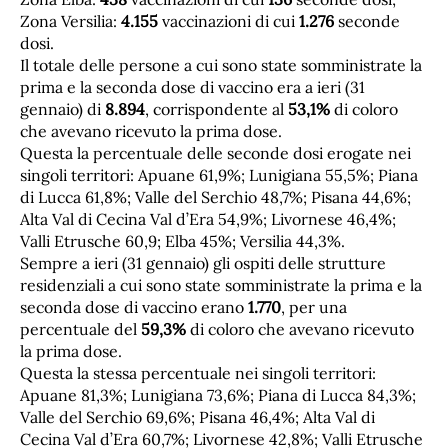
Zona Versilia:
4.155
vaccinazioni di cui
1.276
seconde
dosi.
Il totale delle persone a cui sono state somministrate la
prima e la seconda dose di vaccino era a ieri (31
gennaio) di
8.894
, corrispondente al
53,1%
di coloro
che avevano ricevuto la prima dose.
Questa la percentuale delle seconde dosi erogate nei
singoli territori: Apuane 61,9%; Lunigiana 55,5%; Piana
di Lucca 61,8%; Valle del Serchio 48,7%; Pisana 44,6%;
Alta Val di Cecina Val d’Era 54,9%; Livornese 46,4%;
Valli Etrusche 60,9; Elba 45%; Versilia 44,3%.
Sempre a ieri (31 gennaio) gli ospiti delle strutture
residenziali a cui sono state somministrate la prima e la
seconda dose di vaccino erano
1.770
, per una
percentuale del
59,3%
di coloro che avevano ricevuto
la prima dose.
Questa la stessa percentuale nei singoli territori:
Apuane 81,3%; Lunigiana 73,6%; Piana di Lucca 84,3%;
Valle del Serchio 69,6%; Pisana 46,4%; Alta Val di
Cecina Val d’Era 60,7%; Livornese 42,8%; Valli Etrusche