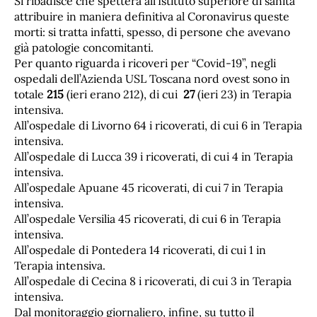
Si ribadisce che spetterà all’Istituto superiore di sanità
attribuire in maniera definitiva al Coronavirus queste
morti: si tratta infatti, spesso, di persone che avevano
già patologie concomitanti.
Per quanto riguarda i ricoveri per “Covid-19”, negli
ospedali dell’Azienda USL Toscana nord ovest sono in
totale
215
(ieri erano 212), di cui
27
(ieri 23) in Terapia
intensiva.
All’ospedale di Livorno 64 i ricoverati, di cui 6 in Terapia
intensiva.
All’ospedale di Lucca 39 i ricoverati, di cui 4 in Terapia
intensiva.
All’ospedale Apuane 45 ricoverati, di cui 7 in Terapia
intensiva.
All’ospedale Versilia 45 ricoverati, di cui 6 in Terapia
intensiva.
All’ospedale di Pontedera 14 ricoverati, di cui 1 in
Terapia intensiva.
All’ospedale di Cecina 8 i ricoverati, di cui 3 in Terapia
intensiva.
Dal monitoraggio giornaliero, infine, su tutto il