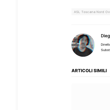
ASL Toscana Nord Ov
Die
Dirett
Subst
ARTICOLI SIMILI