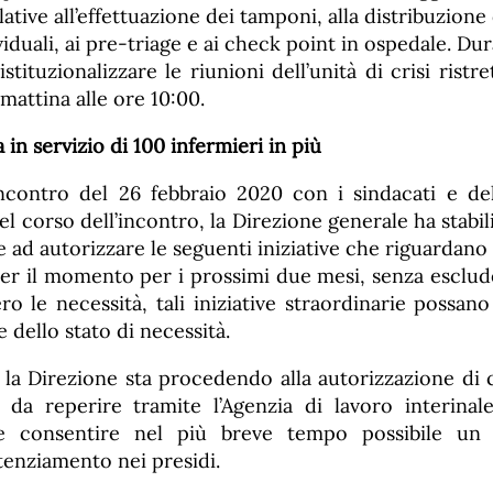
ative all’effettuazione dei tamponi, alla distribuzione 
iduali, ai pre-triage e ai check point in ospedale. Dura
istituzionalizzare le riunioni dell’unità di crisi rist
mattina alle ore 10:00.
a in servizio di 100 infermieri in più
incontro del 26 febbraio 2020 con i sindacati e del
l corso dell’incontro, la Direzione generale ha stabi
ad autorizzare le seguenti iniziative che riguardano 
per il momento per i prossimi due mesi, senza esclud
ro le necessità, tali iniziative straordinarie possan
e dello stato di necessità.
 la Direzione sta procedendo alla autorizzazione di c
e da reperire tramite l’Agenzia di lavoro interinal
de consentire nel più breve tempo possibile un 
otenziamento nei presidi.