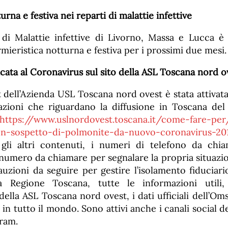
urna e festiva nei reparti di malattie infettive
 di Malattie infettive di Livorno, Massa e Lucca è s
ermieristica notturna e festiva per i prossimi due mesi.
cata al Coronavirus sul sito della ASL Toscana nord o
t dell’Azienda USL Toscana nord ovest è stata attiva
azioni che riguardano la diffusione in Toscana del
https://www.uslnordovest.toscana.it/come-fare-per
on-sospetto-di-polmonite-da-nuovo-coronavirus-20
a gli altri contenuti, i numeri di telefono da ch
 numero da chiamare per segnalare la propria situazi
auzioni da seguire per gestire l’isolamento fiduciari
a Regione Toscana, tutte le informazioni utili, 
lla ASL Toscana nord ovest, i dati ufficiali dell’Oms
in tutto il mondo. Sono attivi anche i canali social de
gram.