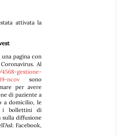
tata attivata la
vest
ta una pagina con
 Coronavirus. Al
/4568-gestione-
19-ncov
sono
iamare per avere
one di paziente a
o a domicilio, le
i bollettini di
 sulla diffusione
ll’Asl: Facebook,