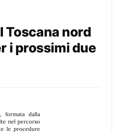
l Toscana nord
er i prossimi due
e, formata dalla
lte nel percorso
ate le procedure