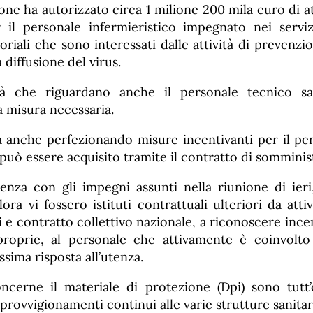
ione ha autorizzato circa 1 milione 200 mila euro di at
 il personale infermieristico impegnato nei servi
oriali che sono interessati dalle attività di prevenzi
 diffusione del virus.
vità che riguardano anche il personale tecnico sa
a misura necessaria.
a anche perfezionando misure incentivanti per il pe
uò essere acquisito tramite il contratto di somminis
renza con gli impegni assunti nella riunione di ieri
lora vi fossero istituti contrattuali ulteriori da att
i e contratto collettivo nazionale, a riconoscere ince
proprie, al personale che attivamente è coinvolto 
ssima risposta all’utenza.
ncerne il materiale di protezione (Dpi) sono tutt’
provvigionamenti continui alle varie strutture sanitari