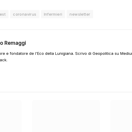
est
coronavirus
Infermieri
newsletter
go Remaggi
ore e fondatore de l'Eco della Lunigiana. Scrivo di Geopolitica su Mediu
ack.