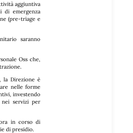
tività aggiuntiva
zi di emergenza
one (pre-triage e
nitario saranno
rsonale Oss che,
trazione.
, la Direzione è
ivare nelle forme
ntivi, investendo
nei servizi per
ora in corso di
e di presidio.