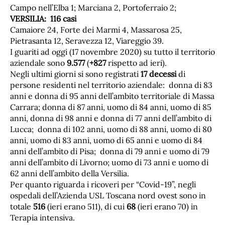
Campo nell’Elba 1; Marciana 2, Portoferraio 2;
VERSILIA: 116 casi
Camaiore 24, Forte dei Marmi 4, Massarosa 25,
Pietrasanta 12, Seravezza 12, Viareggio 39.
I guariti ad oggi (17 novembre 2020) su tutto il territorio
aziendale sono
9.577
(
+827
rispetto ad ieri).
Negli ultimi giorni si sono registrati
17 decessi
di
persone residenti nel territorio aziendale: donna di 83
anni e donna di 95 anni dell’ambito territoriale di Massa
Carrara; donna di 87 anni, uomo di 84 anni, uomo di 85
anni, donna di 98 anni e donna di 77 anni dell’ambito di
Lucca; donna di 102 anni, uomo di 88 anni, uomo di 80
anni, uomo di 83 anni, uomo di 65 anni e uomo di 84
anni dell’ambito di Pisa; donna di 79 anni e uomo di 79
anni dell’ambito di Livorno; uomo di 73 anni e uomo di
62 anni dell’ambito della Versilia.
Per quanto riguarda i ricoveri per “Covid-19”, negli
ospedali dell’Azienda USL Toscana nord ovest sono in
totale
516
(ieri erano 511), di cui
68
(ieri erano 70) in
Terapia intensiva.