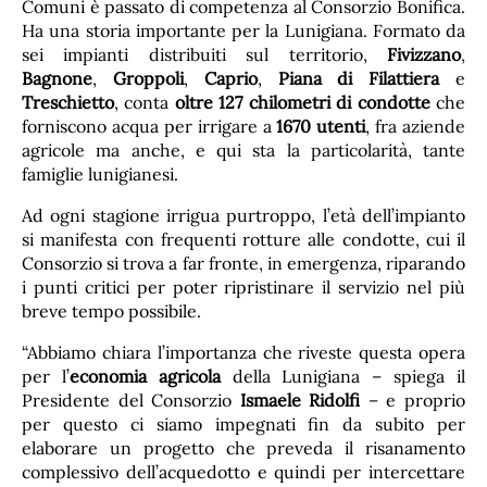
Comuni è passato di competenza al Consorzio Bonifica.
Ha una storia importante per la Lunigiana. Formato da
sei impianti distribuiti sul territorio,
Fivizzano
,
Bagnone
,
Groppoli
,
Caprio
,
Piana di Filattiera
e
Treschietto
, conta
oltre 127 chilometri di condotte
che
forniscono acqua per irrigare a
1670 utenti
, fra aziende
agricole ma anche, e qui sta la particolarità, tante
famiglie lunigianesi.
Ad ogni stagione irrigua purtroppo, l’età dell’impianto
si manifesta con frequenti rotture alle condotte, cui il
Consorzio si trova a far fronte, in emergenza, riparando
i punti critici per poter ripristinare il servizio nel più
breve tempo possibile.
“Abbiamo chiara l’importanza che riveste questa opera
per l’
economia agricola
della Lunigiana – spiega il
Presidente del Consorzio
Ismaele Ridolfi
– e proprio
per questo ci siamo impegnati fin da subito per
elaborare un progetto che preveda il risanamento
complessivo dell’acquedotto e quindi per intercettare