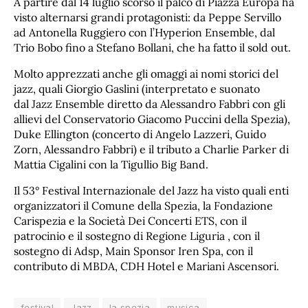
A partire dal 14 luglio scorso il palco di Piazza Europa ha
visto alternarsi grandi protagonisti: da Peppe Servillo
ad Antonella Ruggiero con l’Hyperion Ensemble, dal
Trio Bobo fino a Stefano Bollani, che ha fatto il sold out.
Molto apprezzati anche gli omaggi ai nomi storici del
jazz, quali Giorgio Gaslini (interpretato e suonato
dal Jazz Ensemble diretto da Alessandro Fabbri con gli
allievi del Conservatorio Giacomo Puccini della Spezia),
Duke Ellington (concerto di Angelo Lazzeri, Guido
Zorn, Alessandro Fabbri) e il tributo a Charlie Parker di
Mattia Cigalini con la Tigullio Big Band.
Il 53° Festival Internazionale del Jazz ha visto quali enti
organizzatori il Comune della Spezia, la Fondazione
Carispezia e la Società Dei Concerti ETS, con il
patrocinio e il sostegno di Regione Liguria , con il
sostegno di Adsp, Main Sponsor Iren Spa, con il
contributo di MBDA, CDH Hotel e Mariani Ascensori.
festival
Jazz
la spezia
musica