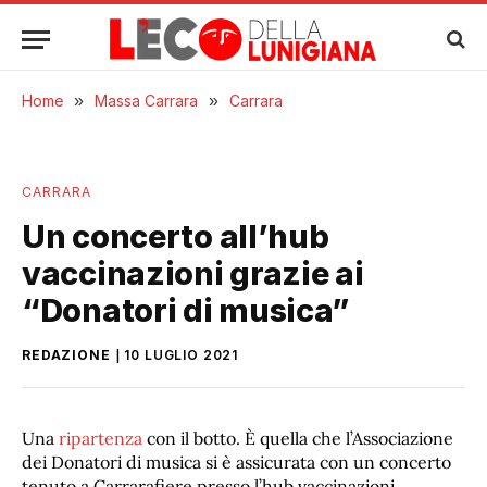
Home
»
Massa Carrara
»
Carrara
CARRARA
Un concerto all’hub
vaccinazioni grazie ai
“Donatori di musica”
REDAZIONE
10 LUGLIO 2021
Una
ripartenza
con il botto. È quella che l’Associazione
dei Donatori di musica si è assicurata con un concerto
tenuto a Carrarafiere presso l’hub vaccinazioni.