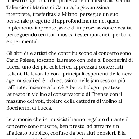
maestro Ugo Tonarelli, professore di musica alla scuola
Taliercio di Marina di Carrara, la giovanissima
interprete, trasferitasi a Milano, persegue un suo
personale progetto di approfondimento nel quale
implementa impronte jazz e di improvvisazione vocalist
perseguendo territori musicali estemporanei, iperbolici
e sperimentali.
Gli altri due artisti che contribuiscono al concerto sono
Carlo Palese, toscano, laureato con lode al Boccherini di
Lucca, uno dei più celebri ed apprezzati concertisti
italiani. Ha lavorato con i principali esponenti delle new
age musicali ed è richiestissimo nelle jam session più
raffinate. Insieme a lui c’è Alberto Bologni, pratese,
laureato in violino al conservatorio di Firenze con il
massimo dei voti, titolare della cattedra di violino al
Boccherini di Lucca.
Le armonie che i 4 musicisti hanno regalato durante il
concerto sono riuscite, ben presto, ad attrarre un
affaticato pubblico, confuso da ben altri pensieri. E la