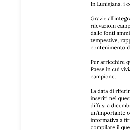
In Lunigiana, i 
Grazie all’integ
rilevazioni camp
dalle fonti ammi
tempestive, rapp
contenimento dei
Per arricchire q
Paese in cui viv
campione.
La data di rifer
inseriti nel que
diffusi a dicem
un’importante o
informativa a fi
compilare il que