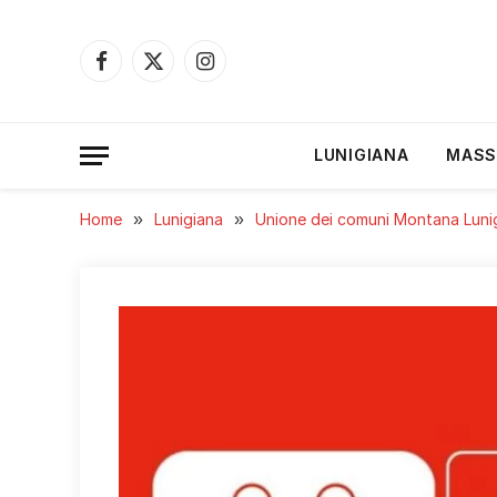
Facebook
X
Instagram
(Twitter)
LUNIGIANA
MASS
Home
»
Lunigiana
»
Unione dei comuni Montana Luni