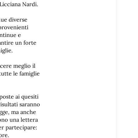
Licciana Nardi.
due diverse
 provenienti
ontinue e
ntire un forte
glie.
cere meglio il
utte le famiglie
poste ai quesiti
risultati saranno
egge, ma anche
ono una lettera
er partecipare:
ore.