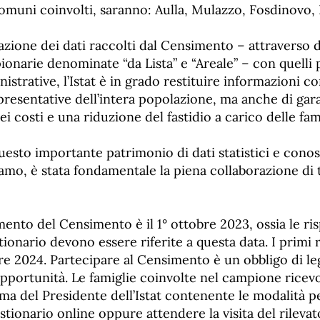
comuni coinvolti, saranno: Aulla, Mulazzo, Fosdinovo, 
razione dei dati raccolti dal Censimento – attraverso 
ionarie denominate “da Lista” e “Areale” – con quelli
nistrative, l’Istat è in grado restituire informazioni c
resentative dell’intera popolazione, ma anche di gara
 costi e una riduzione del fastidio a carico delle fami
uesto importante patrimonio di dati statistici e conos
iamo, è stata fondamentale la piena collaborazione di t
imento del Censimento è il 1° ottobre 2023, ossia le ris
stionario devono essere riferite a questa data. I primi 
bre 2024. Partecipare al Censimento è un obbligo di l
pportunità. Le famiglie coinvolte nel campione ricev
rma del Presidente dell’Istat contenente le modalità p
stionario online oppure attendere la visita del rilevat