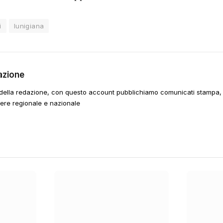
i
lunigiana
azione
della redazione, con questo account pubblichiamo comunicati stampa, e
tere regionale e nazionale