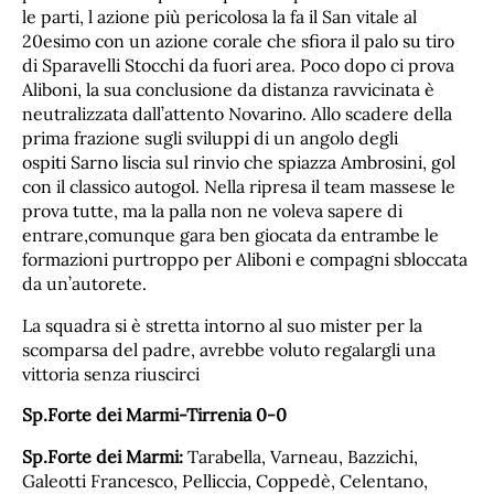
le parti, l azione più pericolosa la fa il San vitale al
20esimo con un azione corale che sfiora il palo su tiro
di Sparavelli Stocchi da fuori area. Poco dopo ci prova
Aliboni, la sua conclusione da distanza ravvicinata è
neutralizzata dall’attento Novarino. Allo scadere della
prima frazione sugli sviluppi di un angolo degli
ospiti Sarno liscia sul rinvio che spiazza Ambrosini, gol
con il classico autogol. Nella ripresa il team massese le
prova tutte, ma la palla non ne voleva sapere di
entrare,comunque gara ben giocata da entrambe le
formazioni purtroppo per Aliboni e compagni sbloccata
da un’autorete.
La squadra si è stretta intorno al suo mister per la
scomparsa del padre, avrebbe voluto regalargli una
vittoria senza riuscirci
Sp.Forte dei Marmi-Tirrenia 0-0
Sp.Forte dei Marmi:
Tarabella, Varneau, Bazzichi,
Galeotti Francesco, Pelliccia, Coppedè, Celentano,