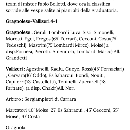
team di mister Fabio Bellotti, dove ora la classifica
sorride alle vespe salite ai piani alti della graduatoria.
Gragnolese-Vallizeri 4-1
Gragnolese :
Gerali, Lombardi Luca, Sisti, Simonelli,
Morotti, Egei, Fregosi(65’ Ferrari), Cecconi, Costa(75’
Tedeschi), Mastrini(75’Lombardi Mirco), Moisè( a
disp.Fornesi, Pierotti, Amendola, Lombardi Marco) All.
Grandetti
Vallizeri :
Agostinelli, Kadiu, Gueye, Rossi(48’ Fornaciari)
, Cervara(16’ Oddo), Es Saharoui, Bondi, Nouiti,
Capiferri(73’ Castelletti), Toninelli, Zuccarelli(78’
Farhate), (a disp. Chakir)All. Neri
Arbitro : Sergiampietri di Carrara
Marcatori :10’ Moisè, 27’ Es Sahraoui , 45’ Cecconi, 55’
Moisè, 70’ Costa
Gragnola,