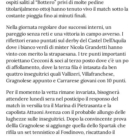
ospiti saliti al “Bottero” privi di molte pedine
titolari(almeno otto) hanno tenuto vivo il match sotto la
costante pioggia fino ai minuti finali.
Nella giornata regolare due successi interni, un
pareggio senza reti e una vittoria in campo avverso. I
riflettori erano puntati sul derby del Castel Dell’Aquila
dove i bianco verdi di mister Nicola Grandetti hanno
vinto con merito la strapaesana. I tre punti importanti
proiettano Cecconi & soci al terzo posto dove c’è un po
di affollamento, dove la terza fila è intasata da ben
quattro inseguitrici quali Vallizeri, Villafranchese,
Gragnolese appunto e Carrarese giovani con 10 punti.
Per il momento la vetta rimane invariata, bisognerà
attendere lunedi sera nel posticipo il responso del
match in versilia tra il Marina di Pietrasanta e la
capolista Attuoni Avenza con il probabile allungo delle
lughezze sulle inseguitrici. Dopo la convincente prova
dellla Gragnolese si aggiunge quella dello Spartak che
rifila un set tennistico al Fosdinovo, riscattando il