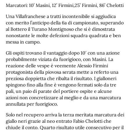
Marcatori: 10’ Masini, 12’ Firmini,25’ Firmini, 86’ Chelotti
Una Villafranchese a tratti incontenibile si aggiudica
con merito l’anticipo della 6a di campionato, superando
al Bottero il Turano Montignoso che si è dimostrata
nonostante le molte defezioni squadra quadrata e ben
messa in campo.
Gli ospiti trovano il vantaggio dopo 10′ con una azione
probabilmente viziata da fuorigioco, con Masini. La
reazione delle vespe è veemente Alessio Firmini
protagonista della piovosa serata mette a referto una
preziosa doppietta che ribalta il risultato. I gialloneri
spingono fino alla fine è vengono fermati solo da tre
pali, un paio di parate del portiere ospite e alcune
azioni non concretizzare al meglio e da una marcatura
annullata per fuorigioco.
Solo nel recupero arriva la terza meritata marcatura dei
giallo neri grazie al neo entrato Fabio Chelotti che
chiude il conto. Quarto risultato utile consecutivo per il