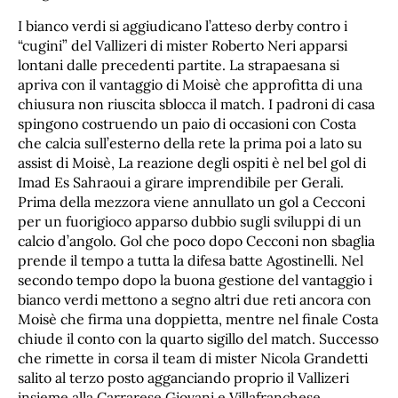
I bianco verdi si aggiudicano l’atteso derby contro i
“cugini” del Vallizeri di mister Roberto Neri apparsi
lontani dalle precedenti partite. La strapaesana si
apriva con il vantaggio di Moisè che approfitta di una
chiusura non riuscita sblocca il match. I padroni di casa
spingono costruendo un paio di occasioni con Costa
che calcia sull’esterno della rete la prima poi a lato su
assist di Moisè, La reazione degli ospiti è nel bel gol di
Imad Es Sahraoui a girare imprendibile per Gerali.
Prima della mezzora viene annullato un gol a Cecconi
per un fuorigioco apparso dubbio sugli sviluppi di un
calcio d’angolo. Gol che poco dopo Cecconi non sbaglia
prende il tempo a tutta la difesa batte Agostinelli. Nel
secondo tempo dopo la buona gestione del vantaggio i
bianco verdi mettono a segno altri due reti ancora con
Moisè che firma una doppietta, mentre nel finale Costa
chiude il conto con la quarto sigillo del match. Successo
che rimette in corsa il team di mister Nicola Grandetti
salito al terzo posto agganciando proprio il Vallizeri
insieme alla Carrarese Giovani e Villafranchese.