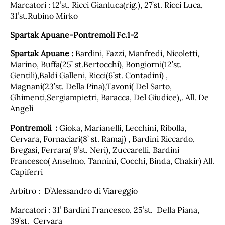
Marcatori : 12’st. Ricci Gianluca(rig.), 27’st. Ricci Luca,
31’st.Rubino Mirko
Spartak Apuane-Pontremoli Fc.1-2
Spartak Apuane :
Bardini, Fazzi, Manfredi, Nicoletti,
Marino, Buffa(25’ st.Bertocchi), Bongiorni(12’st.
Gentili),Baldi Galleni, Ricci(6’st. Contadini) ,
Magnani(23’st. Della Pina),Tavoni( Del Sarto,
Ghimenti,Sergiampietri, Baracca, Del Giudice),. All. De
Angeli
Pontremoli :
Gioka, Marianelli, Lecchini, Ribolla,
Cervara, Fornaciari(8’ st. Ramaj) , Bardini Riccardo,
Bregasi, Ferrara( 9’st. Neri), Zuccarelli, Bardini
Francesco( Anselmo, Tannini, Cocchi, Binda, Chakir) All.
Capiferri
Arbitro : D’Alessandro di Viareggio
Marcatori : 31’ Bardini Francesco, 25’st. Della Piana,
39’st. Cervara