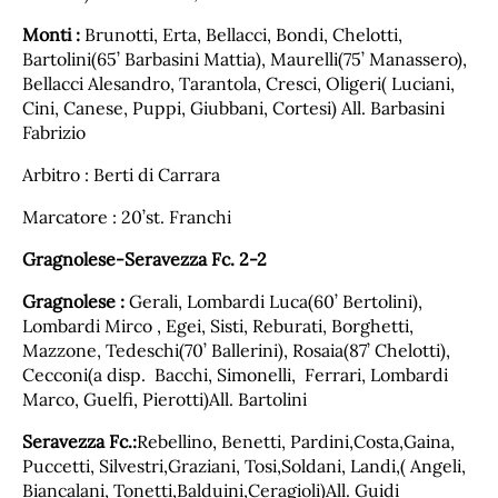
Monti :
Brunotti, Erta, Bellacci, Bondi, Chelotti,
Bartolini(65’ Barbasini Mattia), Maurelli(75’ Manassero),
Bellacci Alesandro, Tarantola, Cresci, Oligeri( Luciani,
Cini, Canese, Puppi, Giubbani, Cortesi) All. Barbasini
Fabrizio
Arbitro : Berti di Carrara
Marcatore : 20’st. Franchi
Gragnolese-Seravezza Fc. 2-2
Gragnolese :
Gerali, Lombardi Luca(60’ Bertolini),
Lombardi Mirco , Egei, Sisti, Reburati, Borghetti,
Mazzone, Tedeschi(70’ Ballerini), Rosaia(87’ Chelotti),
Cecconi(a disp. Bacchi, Simonelli, Ferrari, Lombardi
Marco, Guelfi, Pierotti)All. Bartolini
Seravezza Fc.:
Rebellino, Benetti, Pardini,Costa,Gaina,
Puccetti, Silvestri,Graziani, Tosi,Soldani, Landi,( Angeli,
Biancalani, Tonetti,Balduini,Ceragioli)All. Guidi