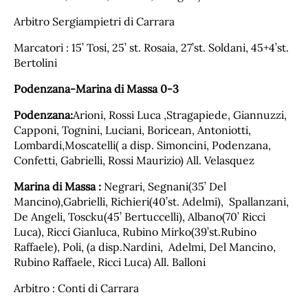
Arbitro Sergiampietri di Carrara
Marcatori : 15’ Tosi, 25’ st. Rosaia, 27’st. Soldani, 45+4’st.
Bertolini
Podenzana-Marina di Massa 0-3
Podenzana:
Arioni, Rossi Luca ,Stragapiede, Giannuzzi,
Capponi, Tognini, Luciani, Boricean, Antoniotti,
Lombardi,Moscatelli( a disp. Simoncini, Podenzana,
Confetti, Gabrielli, Rossi Maurizio) All. Velasquez
Marina di Massa :
Negrari, Segnani(35’ Del
Mancino),Gabrielli, Richieri(40’st. Adelmi), Spallanzani,
De Angeli, Toscku(45’ Bertuccelli), Albano(70’ Ricci
Luca), Ricci Gianluca, Rubino Mirko(39’st.Rubino
Raffaele), Poli, (a disp.Nardini, Adelmi, Del Mancino,
Rubino Raffaele, Ricci Luca) All. Balloni
Arbitro : Conti di Carrara