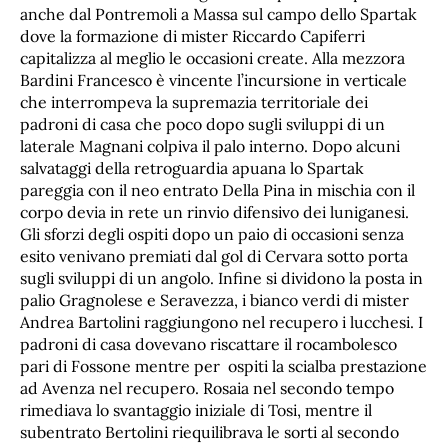
anche dal Pontremoli a Massa sul campo dello Spartak
dove la formazione di mister Riccardo Capiferri
capitalizza al meglio le occasioni create. Alla mezzora
Bardini Francesco è vincente l’incursione in verticale
che interrompeva la supremazia territoriale dei
padroni di casa che poco dopo sugli sviluppi di un
laterale Magnani colpiva il palo interno. Dopo alcuni
salvataggi della retroguardia apuana lo Spartak
pareggia con il neo entrato Della Pina in mischia con il
corpo devia in rete un rinvio difensivo dei luniganesi.
Gli sforzi degli ospiti dopo un paio di occasioni senza
esito venivano premiati dal gol di Cervara sotto porta
sugli sviluppi di un angolo. Infine si dividono la posta in
palio Gragnolese e Seravezza, i bianco verdi di mister
Andrea Bartolini raggiungono nel recupero i lucchesi. I
padroni di casa dovevano riscattare il rocambolesco
pari di Fossone mentre per ospiti la scialba prestazione
ad Avenza nel recupero. Rosaia nel secondo tempo
rimediava lo svantaggio iniziale di Tosi, mentre il
subentrato Bertolini riequilibrava le sorti al secondo