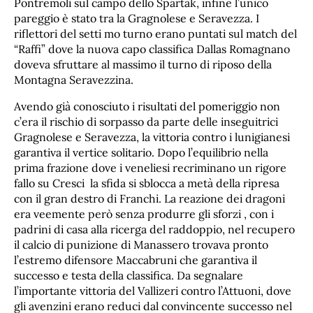
Pontremoli sul campo dello Spartak, infine l’unico
pareggio è stato tra la Gragnolese e Seravezza. I
riflettori del setti mo turno erano puntati sul match del
“Raffi” dove la nuova capo classifica Dallas Romagnano
doveva sfruttare al massimo il turno di riposo della
Montagna Seravezzina.
Avendo già conosciuto i risultati del pomeriggio non
c’era il rischio di sorpasso da parte delle inseguitrici
Gragnolese e Seravezza, la vittoria contro i lunigianesi
garantiva il vertice solitario. Dopo l’equilibrio nella
prima frazione dove i veneliesi recriminano un rigore
fallo su Cresci la sfida si sblocca a metà della ripresa
con il gran destro di Franchi. La reazione dei dragoni
era veemente però senza produrre gli sforzi , con i
padrini di casa alla ricerga del raddoppio, nel recupero
il calcio di punizione di Manassero trovava pronto
l’estremo difensore Maccabruni che garantiva il
successo e testa della classifica. Da segnalare
l’importante vittoria del Vallizeri contro l’Attuoni, dove
gli avenzini erano reduci dal convincente successo nel