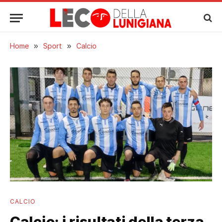
Home
»
Sport
»
Calcio
CALCIO
Calcio: i risultati della terza