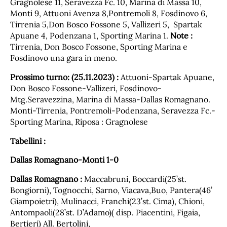
Gragnolese 11, Seravezza Fc. 10, Marina di Massa 10,
Monti 9, Attuoni Avenza 8,Pontremoli 8, Fosdinovo 6,
Tirrenia 5,Don Bosco Fossone 5, Vallizeri 5, Spartak
Apuane 4, Podenzana 1, Sporting Marina 1.
Note :
Tirrenia, Don Bosco Fossone, Sporting Marina e
Fosdinovo una gara in meno.
Prossimo turno: (25.11.2023) :
Attuoni-Spartak Apuane,
Don Bosco Fossone-Vallizeri, Fosdinovo-
Mtg.Seravezzina, Marina di Massa-Dallas Romagnano.
Monti-Tirrenia, Pontremoli-Podenzana, Seravezza Fc.-
Sporting Marina, Riposa : Gragnolese
Tabellini :
Dallas Romagnano-Monti 1-0
Dallas Romagnano :
Maccabruni, Boccardi(25’st.
Bongiorni), Tognocchi, Sarno, Viacava,Buo, Pantera(46’
Giampoietri), Mulinacci, Franchi(23’st. Cima), Chioni,
Antompaoli(28’st. D’Adamo)( disp. Piacentini, Figaia,
Bertieri) All. Bertolini,