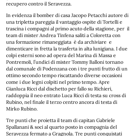
recupero contro il Seravezza.
In evidenza il bomber di casa Jacopo Petacchi autore di
una tripletta pareggia il vantaggio ospite di Tortelli e
trascina i compagni al primo acuto della stagione, per il
team di mister Andrea Tinfena saliti a Coloretta con
una formazione rimaneggiata è da archiviare e
dimenticare in fretta la trasferta in alta lunigiana. I due
colpi esterni sono ad opera del Marina di Massa e
Pontremoli, l’undici di mister Tommy Balloni tornano
dal comunale di Podenzana con i tre punti frutto di un
ottimo secondo tempo riscattando diverse occasioni
come i due legni colpiti nel primo tempo. Apre
Gianluca Ricci dal dischetto per fallo su Richieri,
raddoppia il neo entrato Luca Ricci di testa su cross di
Rubino, nel finale il terzo centro ancora di testa di
Mirko Rubino.
Tre punti che proietta il team di capitan Gabriele
Spallanani & soci al quarto posto in compagnia del
Seravezza fermato a Gragnola. Tre punti conquistati