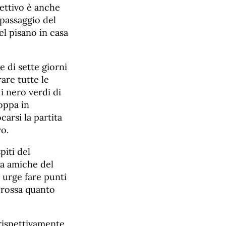
iettivo è anche
 passaggio del
l pisano in casa
e di sette giorni
are tutte le
i nero verdi di
oppa in
arsi la partita
vo.
piti del
ra amiche del
 urge fare punti
 rossa quanto
 rispettivamente