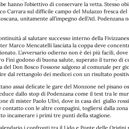
e hanno l’obiettivo di conservare la vetta. Stesso ob
tico Carrara sul difficile campo del Mulazzo fresca del
oscana, unitamente all’impegno dell’Atl. Podenzana ne
ntinuità al salutare successo interno della Fivizzanes
ister Marco Mencatelli lasciata la coppa deve concentr
onato. L’avversario odierno non è dei più facili, dove 
o Fini godono di buona salute, superato il turno di c
sa del Don Bosco Fossone salgono al comunale per gioc
re dal rettangolo dei medicei con un risultato positi
ttano assai delicate le gare del Monzone nel pisano os
educe dallo stop di Podenzana come il test tra le mu
e di mister Paolo Ulivi, dove in casa dei giallo rossi
contatto con le altre compagini, togliersi dalla zona
to incamerare i primi tre punti della stagione.
lendario i confronti tra il Lido e Ponte delle Origini