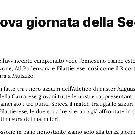
uova giornata della 
dell’avvincente campionato vede l’ennesimo esame est
one, Atl.Podenzana e Filattierese, così come il Ricort
rara a Mulazzo.
di fatto tra i nero azzurri dell’Atletico di mister Augua
della Carrarese giovani tutte le nostre rappresentant
merato i tre punti. Spicca il match tra i giallo azzurr
Filattierese, le due squadre si erano già affrontate in
di misura dei marmiferi.
ossone in palio nonostante siamo solo alla terza giornat