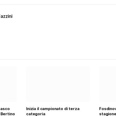
azzini
rasco
Inizia il campionato di terza
Fosdinov
 Bertino
categoria
stagione