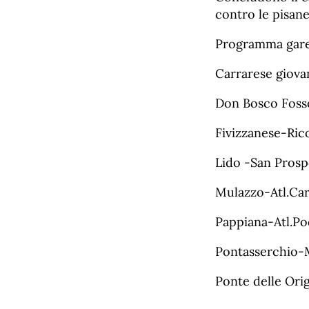
contro le pisane
Programma gare,
Carrarese giovan
Don Bosco Fosso
Fivizzanese-Ric
Lido -San Prospe
Mulazzo-Atl.Carr
Pappiana-Atl.Po
Pontasserchio-M
Ponte delle Ori