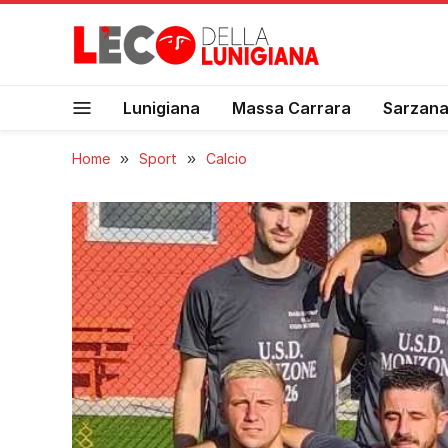
Lunigiana
Massa Carrara
Sarzan
Home
»
Sport
»
Calcio