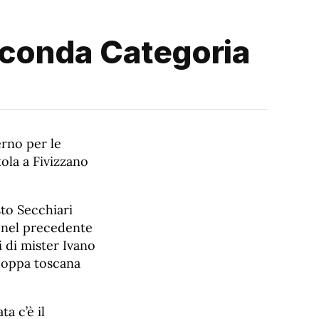
Seconda Categoria
erno per le
ola a Fivizzano
sto Secchiari
i nel precedente
i di mister Ivano
 coppa toscana
a c’è il