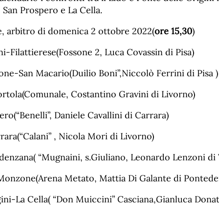
 San Prospero e La Cella.
 arbitro di domenica 2 ottobre 2022(
ore 15,30
)
i-Filattierese(Fossone 2, Luca Covassin di Pisa)
ne-San Macario(Duilio Boni”,Niccolò Ferrini di Pisa )
ortola(Comunale, Costantino Gravini di Livorno)
ro(“Benelli”, Daniele Cavallini di Carrara)
ara(“Calani” , Nicola Mori di Livorno)
denzana( “Mugnaini, s.Giuliano, Leonardo Lenzoni di 
onzone(Arena Metato, Mattia Di Galante di Pontede
gini-La Cella( “Don Muiccini” Casciana,Gianluca Donat