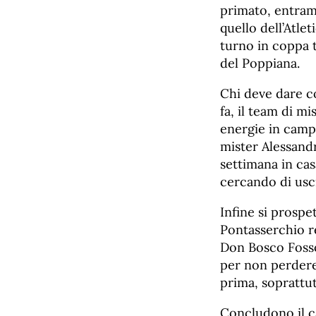
primato, entramb
quello dell’Atle
turno in coppa t
del Poppiana.
Chi deve dare co
fa, il team di m
energie in campi
mister Alessandr
settimana in ca
cercando di usci
Infine si prospe
Pontasserchio r
Don Bosco Fosson
per non perdere 
prima, soprattut
Concludono il ca