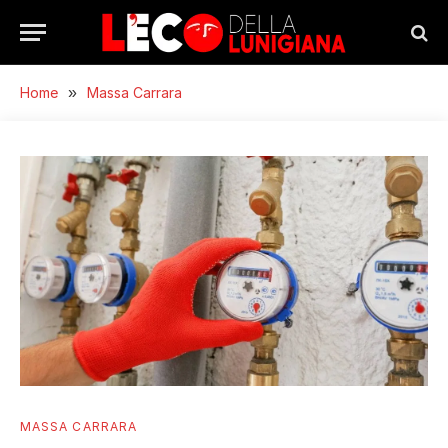
Home
»
Massa Carrara
MASSA CARRARA