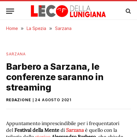
Home
»
La Spezia
»
Sarzana
SARZANA
Barbero a Sarzana, le
conferenze saranno in
streaming
REDAZIONE
24 AGOSTO 2021
Appuntamento imprescindibile per i frequentatori
del
Festival della Mente
di
Sarzana
è quello con la
trilogia dello
storico
Alessandro Barbero
, che chiude