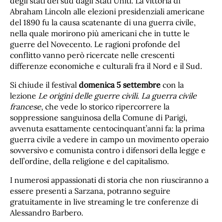
degli stati del sud dagli Stati Uniti. La vittoria di
Abraham Lincoln alle elezioni presidenziali americane
del 1890 fu la causa scatenante di una guerra civile,
nella quale morirono più americani che in tutte le
guerre del Novecento. Le ragioni profonde del
conflitto vanno però ricercate nelle crescenti
differenze economiche e culturali fra il Nord e il Sud.
Si chiude il festival
domenica
5 settembre
con la
lezione
Le origini delle guerre civili
.
La guerra civile
francese
, che vede lo storico ripercorrere la
soppressione sanguinosa della Comune di Parigi,
avvenuta esattamente centocinquant’anni fa: la prima
guerra civile a vedere in campo un movimento operaio
sovversivo e comunista contro i difensori della legge e
dell’ordine, della religione e del capitalismo.
I numerosi appassionati di storia che non riusciranno a
essere presenti a Sarzana, potranno seguire
gratuitamente in live streaming le tre conferenze di
Alessandro Barbero.