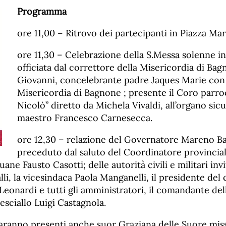
Programma
ore 11,00 – Ritrovo dei partecipanti in Piazza Ma
ore 11,30 – Celebrazione della S.Messa solenne in
officiata dal correttore della Misericordia di Ba
Giovanni, concelebrante padre Jaques Marie con i
Misericordia di Bagnone ; presente il Coro parro
Nicolò” diretto da Michela Vivaldi, all’organo sic
maestro Francesco Carnesecca.
ore 12,30 – relazione del Governatore Mareno Ba
preceduto dal saluto del Coordinatore provincial
ne Fausto Casotti; delle autorità civili e militari invi
li, la vicesindaca Paola Manganelli, il presidente del 
eonardi e tutti gli amministratori, il comandante del
esciallo Luigi Castagnola.
saranno presenti anche suor Graziana delle Suore miss