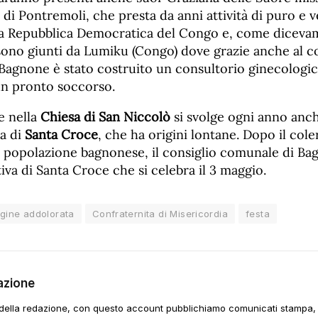
di Pontremoli, che presta da anni attività di puro e 
la Repubblica Democratica del Congo e, come diceva
sono giunti da Lumiku (Congo) dove grazie anche al co
 Bagnone è stato costruito un consultorio ginecologi
un pronto soccorso.
e nella
Chiesa di San Niccolò
si svolge ogni anno anch
a di
Santa Croce
, che ha origini lontane. Dopo il cole
 popolazione bagnonese, il consiglio comunale di Bagn
tiva di Santa Croce che si celebra il 3 maggio.
gine addolorata
Confraternita di Misericordia
festa
azione
della redazione, con questo account pubblichiamo comunicati stampa, e