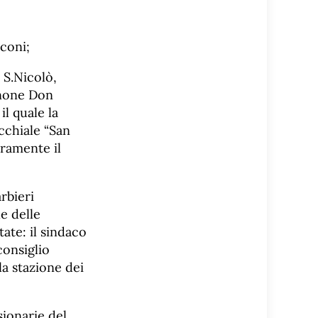
rconi;
 S.Nicolò,
gnone Don
l quale la
cchiale “San
uramente il
rbieri
e delle
tate: il sindaco
consiglio
la stazione dei
ionarie del