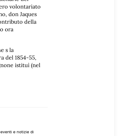
vero volontariato
mo, don Jaques
ntributo della
co ora
e s la
ra del 1854-55,
one istituì (nel
venti e notizie di