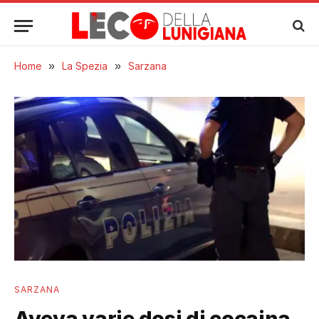
Home
»
La Spezia
»
Sarzana
SARZANA
Aveva varie dosi di cocaina