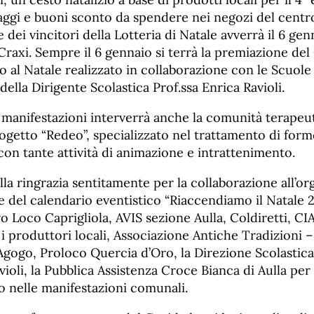
maggi e buoni sconto da spendere nei negozi del centro
ne dei vincitori della Lotteria di Natale avverrà il 6 ge
 Craxi. Sempre il 6 gennaio si terrà la premiazione de
o al Natale realizzato in collaborazione con le Scuole l
lla Dirigente Scolastica Prof.ssa Enrica Ravioli.
e manifestazioni interverrà anche la comunità terapeu
getto “Redeo”, specializzato nel trattamento di forme
 con tante attività di animazione e intrattenimento.
la ringrazia sentitamente per la collaborazione all’o
ne del calendario eventistico “Riaccendiamo il Natale 
ro Loco Caprigliola, AVIS sezione Aulla, Coldiretti, CIA
 produttori locali, Associazione Antiche Tradizioni 
Agogo, Proloco Quercia d’Oro, la Direzione Scolastica
avioli, la Pubblica Assistenza Croce Bianca di Aulla per
o nelle manifestazioni comunali.