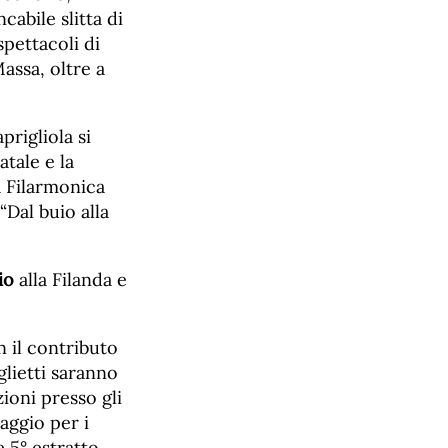
cabile slitta di
spettacoli di
assa, oltre a
prigliola si
tale e la
a Filarmonica
“Dal buio alla
io
alla Filanda e
n il contributo
glietti saranno
zioni presso gli
aggio per i
e 5° estratto,