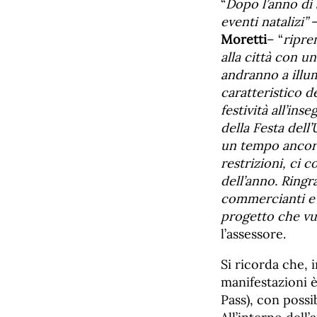
“
Dopo l’anno di 
eventi natalizi”
–
Moretti
– “
ripre
alla città con un
andranno a illum
caratteristico d
festività all’in
della Festa dell
un tempo ancora
restrizioni, ci 
dell’anno. Ringra
commercianti e i
progetto che vuo
l’assessore.
Si ricorda che, 
manifestazioni è
Pass), con possi