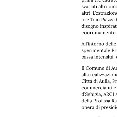
svariati altri o
altri. L’estrazio
ore 17 in Piazza
disegno inspirat
coordinamento de
All’interno dell
sperimentale Pro
bassa intensità,
Il Comune di Aul
alla realizzazio
Città di Aulla, P
commercianti e i
d’Sghigia, ARCI 
della Prof.ssa R
opera di presidi