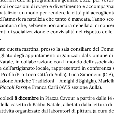
iccoli occasioni di svago e divertimento e accompagnar
atalizio: un modo per rendere la città più accogliente
l’atmosfera natalizia che tanto è mancata, l’anno sco
anitaria che, sebbene non ancora debellata, ci consen
i di socializzazione e convivialità nel rispetto delle
.
ato questa mattina, presso la sala consiliare del Comun
gliato degli appuntamenti organizzati dal Comune di A
Natale, in collaborazione con il mondo dell’associazio
dell’artigianato locale, rappresentati in conferenza 
Profili (Pro Loco Città di Aulla), Luca Simoncini (CIA),
azione Antiche Tradizioni – Amighi d’Sghigia), Mariell
Piccoli Passi
) e Franca Carli (AVIS sezione Aulla).
rcoledì
8 dicembre
in Piazza Cavour a partire dalle 14
ella casetta di Babbo Natale, allietata dalla lettura di 
attività organizzate dai laboratori di pittura (a cura d