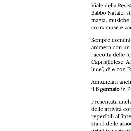
Viale della Resi
Babbo Natale, st
magia, musiche n
cornamuse e za
Sempre domen
animerà con un 
raccolta delle l
Caprigliolese. A
luce”, di e con F
Annunciati anch
il
6 gennaio
in P
Presentata anche
delle attività c
reperibili all’in
stand delle asso
primi tre estratt