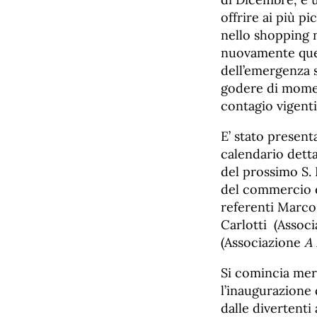
offrire ai più p
nello shopping n
nuovamente quel
dell’emergenza s
godere di moment
contagio vigenti
E’ stato present
calendario detta
del prossimo S. 
del commercio e 
referenti Marco 
Carlotti (Associ
(Associazione
A 
Si comincia me
l’inaugurazione d
dalle divertenti 