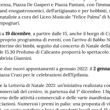
stenza, Piazza De Gasperi e Piazza Pantani, con l’imman
and enogastronomici, dell’artigianato e per hobbisti, 
atalizie a cura del Liceo Musicale “Felice Palma” di M
mpognari.
ica
19 dicembre
, a partire dalle 15, anche il borgo di Ca
proprio programma di eventi, con l’arrivo di Babbo Na
etterine dei bimbi, seguito dal concerto di Natale dell
lle 15.30 Profumo di Calicanto proporrà lo spettacolo 
abrizia Giannini.
e due nuovi appuntamenti a gennaio 2022: il
2 genna
iazza Craxi per le celebrazioni dell’Epifania.
 la Lotteria di Natale 2021: un’iniziativa realizzata co
ommerciali del centro, in partenza dal 1° dicembre. I bi
terno delle attività commerciali e delle varie manifesta
ciazioni. Numerosi i premi in palio: una proposta di vi
i, un cesto natalizio a base di prodotti locali per il 4° 