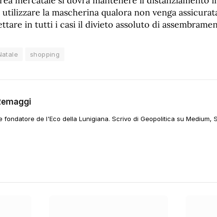
’area mercatale si dovrà mantenere il distanziamento 
utilizzare la mascherina qualora non venga assicurata
ttare in tutti i casi il divieto assoluto di assembramen
Natale
shopping
Remaggi
 e fondatore de l'Eco della Lunigiana. Scrivo di Geopolitica su Medium, 