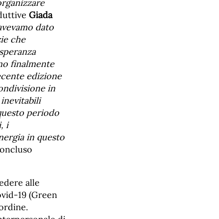
organizzare
oduttive
Giada
 avevamo dato
zie che
 speranza
ano finalmente
recente edizione
ondivisione in
nevitabili
 questo periodo
, i
nergia in questo
concluso
edere alle
Covid-19 (Green
’ordine.