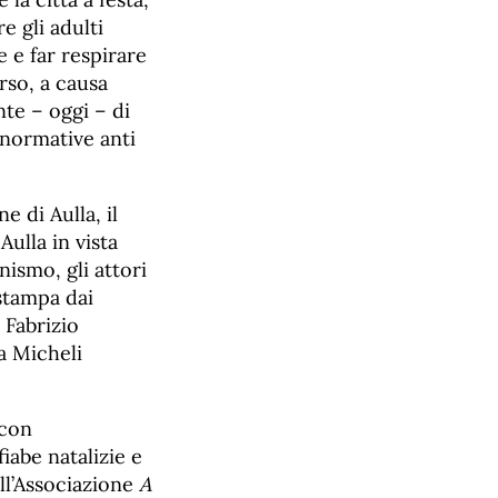
e gli adulti
 e far respirare
rso, a causa
te – oggi – di
 normative anti
e di Aulla, il
ulla in vista
nismo, gli attori
stampa dai
 Fabrizio
a Micheli
 con
fiabe natalizie e
ell’Associazione
A