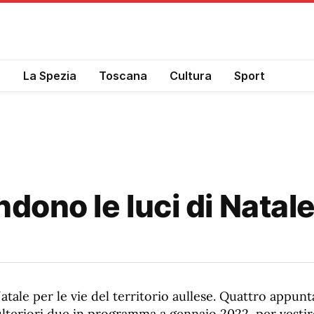
a
La Spezia
Toscana
Cultura
Sport
ndono le luci di Natal
Natale per le vie del territorio aullese. Quattro appu
lteriori due in programma a gennaio 2022, per vestire 