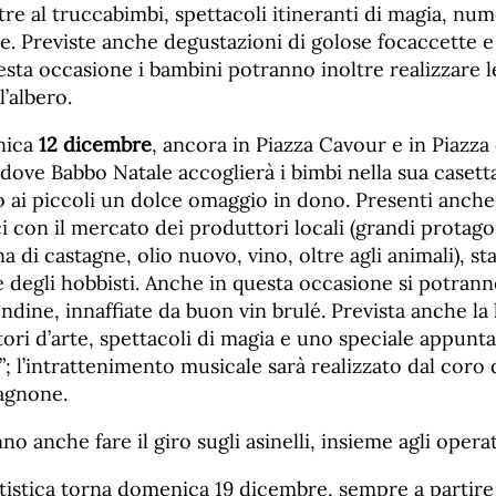
ltre al truccabimbi, spettacoli itineranti di magia, num
e. Previste anche degustazioni di golose focaccette e
uesta occasione i bambini potranno inoltre realizzare le
’albero.
nica
12 dicembre
, ancora in Piazza Cavour e in Piazza 
, dove Babbo Natale accoglierà i bimbi nella sua casetta
o ai piccoli un dolce omaggio in dono. Presenti anche
con il mercato dei produttori locali (grandi protagon
na di castagne, olio nuovo, vino, oltre agli animali), st
 e degli hobbisti. Anche in questa occasione si potran
dine, innaffiate da buon vin brulé. Prevista anche la l
atori d’arte, spettacoli di magia e uno speciale appun
”; l’intrattenimento musicale sarà realizzato dal coro 
agnone.
o anche fare il giro sugli asinelli, insieme agli operat
istica torna domenica 19 dicembre, sempre a partire d