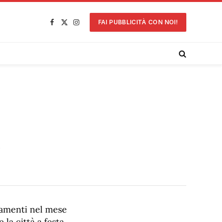
FAI PUBBLICITÀ CON NOI!
Facebook
X
Instagram
(Twitter)
e
ntamenti nel mese
la città a festa,