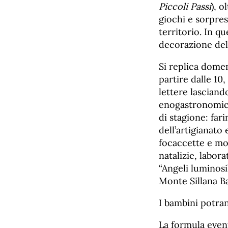
Piccoli Passi
), o
giochi e sorpres
territorio. In q
decorazione dell
Si replica dome
partire dalle 10
lettere lasciand
enogastronomici 
di stagione: fari
dell’artigianato
focaccette e mon
natalizie, labor
“Angeli luminosi
Monte Sillana B
I bambini potrann
La formula event