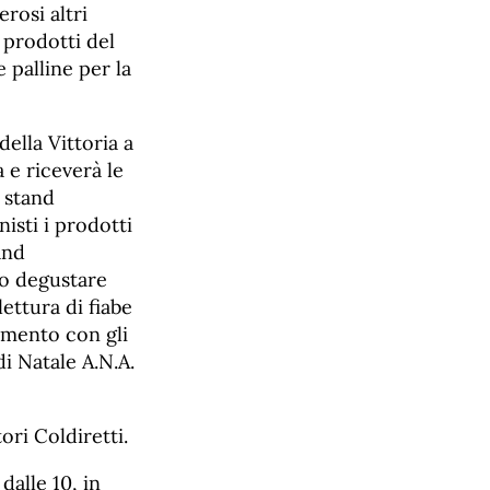
erosi altri
 prodotti del
 palline per la
della Vittoria a
 e riceverà le
 stand
isti i prodotti
and
no degustare
ettura di fiabe
tamento con gli
di Natale A.N.A.
ori Coldiretti.
alle 10, in