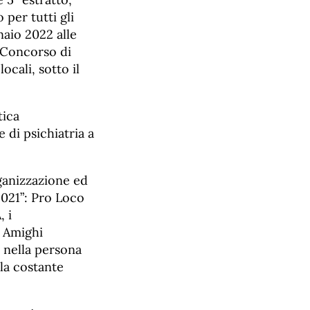
 per tutti gli
nnaio 2022 alle
l Concorso di
ocali, sotto il
tica
 di psichiatria a
rganizzazione ed
2021”: Pro Loco
, i
– Amighi
 nella persona
 la costante