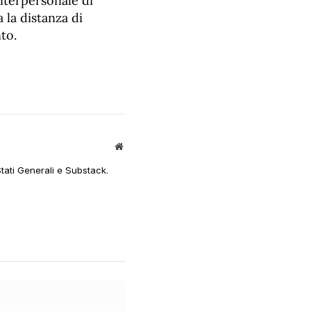
interpersonale di
 la distanza di
to.
Sito
web
Stati Generali e Substack.