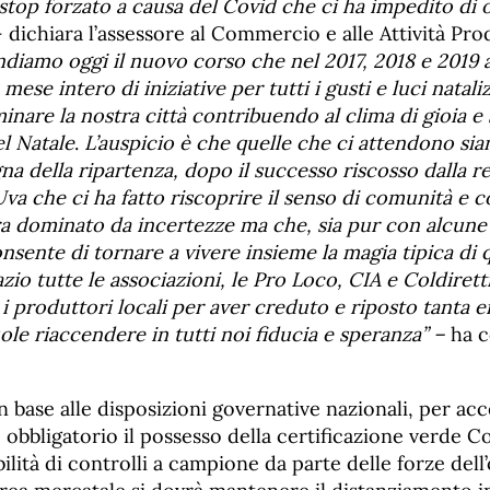
stop forzato a causa del Covid
che ci ha impedito di 
 dichiara l’assessore al Commercio e alle Attività Pr
ndiamo oggi il nuovo corso che nel 2017, 2018 e 2019
 mese intero di iniziative per tutti i gusti e luci natali
inare la nostra città contribuendo al clima di gioia e
el Natale
.
L’auspicio è che quelle che ci attendono si
segna della ripartenza, dopo il successo riscosso dalla 
’Uva che ci ha fatto riscoprire il senso di comunità e c
 dominato da incertezze ma che, sia pur con alcune i
consente di tornare a vivere insieme la magia tipica di
zio tutte le associazioni, le Pro Loco, CIA e Coldiretti
 produttori locali per aver creduto e riposto tanta e
le riaccendere in tutti noi fiducia e speranza” –
ha 
in base alle disposizioni governative nazionali, per acc
 obbligatorio il possesso della certificazione verde 
bilità di controlli a campione da parte delle forze dell