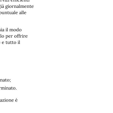
già giornalmente
puntuale alle
sia il modo
lo per offrire
e tutto il
inato;
rminato.
pazione è