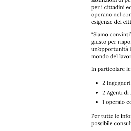
per i cittadini 
operano nel com
esigenze dei citt
“Siamo convinti”
giusto per rispo
un’opportunità l
mondo del lavoro
In particolare 
2 Ingegneri
2 Agenti di
1 operaio c
Per tutte le inf
possibile consul