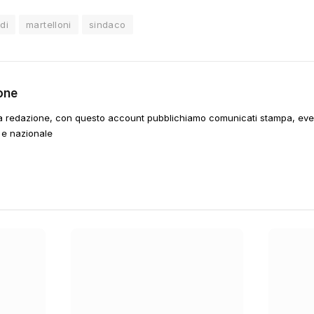
di
martelloni
sindaco
one
a redazione, con questo account pubblichiamo comunicati stampa, event
 e nazionale