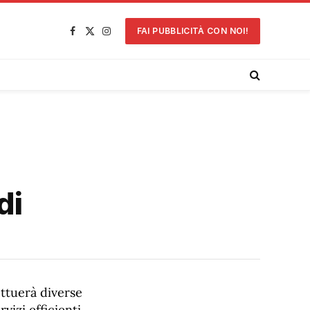
FAI PUBBLICITÀ CON NOI!
Facebook
X
Instagram
(Twitter)
di
ttuerà diverse
vizi efficienti