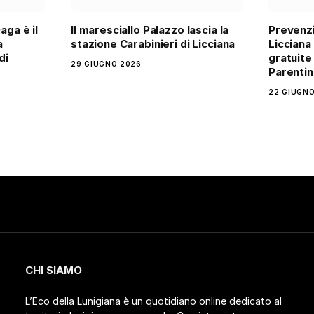
aga è il
Il maresciallo Palazzo lascia la
Prevenz
a
stazione Carabinieri di Licciana
Licciana
di
gratuite
29 GIUGNO 2026
Parentin
22 GIUGNO
CHI SIAMO
L’Eco della Lunigiana è un quotidiano online dedicato al