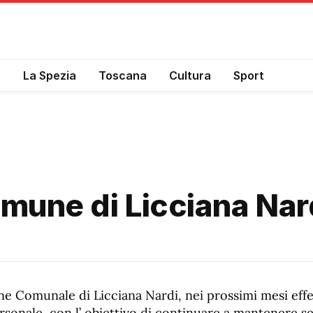
a
La Spezia
Toscana
Cultura
Sport
mune di Licciana Nar
ne Comunale di Licciana Nardi, nei prossimi mesi effe
rsonale, con l’ obiettivo di continuare a mantenere ser