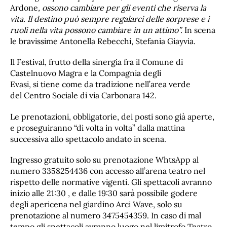
Ardone
, ossono cambiare per gli eventi che riserva la
vita. Il destino può sempre regalarci delle sorprese e i
ruoli nella vita possono cambiare in un attimo”.
In scena
le bravissime Antonella Rebecchi, Stefania Giayvia.
Il Festival, frutto della sinergia fra il Comune di
Castelnuovo Magra e la Compagnia degli
Evasi, si tiene come da tradizione nell’area verde
del Centro Sociale di via Carbonara 142.
Le prenotazioni, obbligatorie, dei posti sono già aperte,
e proseguiranno “di volta in volta” dalla mattina
successiva allo spettacolo andato in scena.
Ingresso gratuito solo su prenotazione WhtsApp al
numero 3358254436 con accesso all’arena teatro nel
rispetto delle normative vigenti. Gli spettacoli avranno
inizio alle 21:30 , e dalle 19:30 sarà possibile godere
degli apericena nel giardino Arci Wave, solo su
prenotazione al numero 3475454359. In caso di mal
tempo gli spettacoli avranno luogo nel limitrofo Teatro