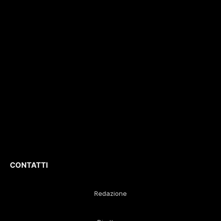
e non solo. Con
con il numero di
interviste, inchieste,
registrazione
196/1
video,
del 04/2015
.
approfondimenti e
Iscrizione
ROC. N.
report di eventi
36086
.
culturali e sportivi.
D
irettore
Responsabile
:
Gustavo Diego
Remaggi
CONTATTI
Redazione