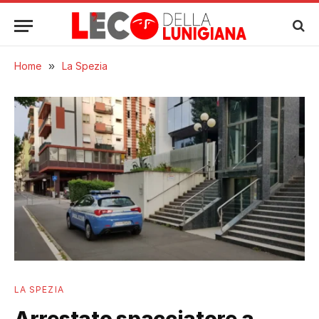
Home
»
La Spezia
LA SPEZIA
Arrestato spacciatore a