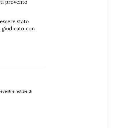
ati provento
 essere stato
à giudicato con
venti e notizie di