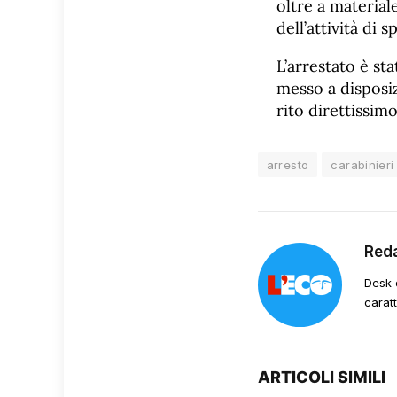
oltre a material
dell’attività di s
L’arrestato è st
messo a disposiz
rito direttissim
arresto
carabinieri
Red
Desk 
carat
ARTICOLI SIMILI