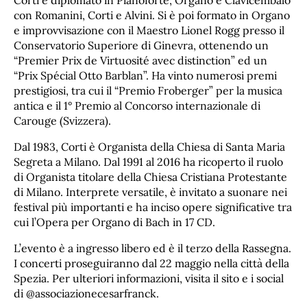
Corti è diplomato in Pianoforte, Organo e Clavicembalo
con Romanini, Corti e Alvini. Si è poi formato in Organo
e improvvisazione con il Maestro Lionel Rogg presso il
Conservatorio Superiore di Ginevra, ottenendo un
“Premier Prix de Virtuosité avec distinction” ed un
“Prix Spécial Otto Barblan”. Ha vinto numerosi premi
prestigiosi, tra cui il “Premio Froberger” per la musica
antica e il 1° Premio al Concorso internazionale di
Carouge (Svizzera).
Dal 1983, Corti è Organista della Chiesa di Santa Maria
Segreta a Milano. Dal 1991 al 2016 ha ricoperto il ruolo
di Organista titolare della Chiesa Cristiana Protestante
di Milano. Interprete versatile, è invitato a suonare nei
festival più importanti e ha inciso opere significative tra
cui l’Opera per Organo di Bach in 17 CD.
L’evento è a ingresso libero ed è il terzo della Rassegna.
I concerti proseguiranno dal 22 maggio nella città della
Spezia. Per ulteriori informazioni, visita il sito e i social
di @associazionecesarfranck.