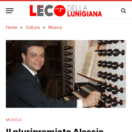
Home
»
Cultura
»
Musica
MUSICA
Il pluripremiato Alessio