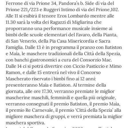
Ferrone di via Prione 34, Pandora’s b. Side di via del
Prione 221/223 e Ruggeri Intimo di via del Prione,102.
Alle 11 si esibirà il tenore Eros Lombardo mentre alle
11.30 sarà la volta dei Ragazzi di Migliarina che
proporranno una performance musicale insieme ai
bimbi delle scuole elementari del Favaro, della Pianta,
di San Venerio, della Pia Casa Misericordia e Sacra
Famiglia. Dalle 13 è in programma il pranzo con Batiston
e Maìa, le maschere tradizionali della Città della Spezia,
con banchi gastronomici a cura del Consorzio Mac.
Dalle 14 ci si potrà divertire con Ciccio Pasticcio e Mimo
Ramon, e dalle 15 entrerà nel vivo il Concorso
Mascherato riservato i bimbi fino ai 12 anni:
presenteranno Maìa e Batiston. Al termine della
giornata, alle ore 17.30, verranno premiate le miglior
mascherine maschili, femminili e quella più originale,
verranno consegnati il premio Batiston, il premio Maìa,
il premio Re Carnevale, il premio ‘Città della Spezia’ alla
migliore maschera di gruppi, e verrà premiata la miglior
maschera sportiva.