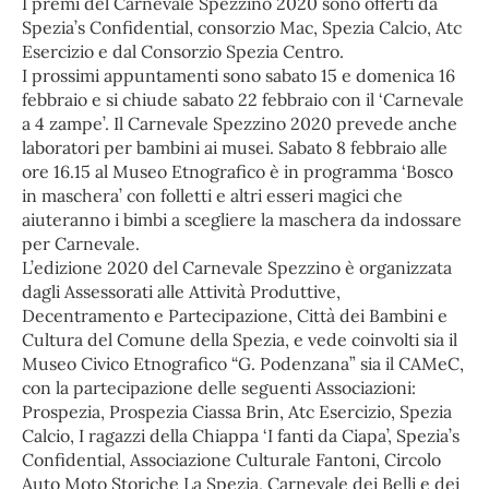
I premi del Carnevale Spezzino 2020 sono offerti da
Spezia’s Confidential, consorzio Mac, Spezia Calcio, Atc
Esercizio e dal Consorzio Spezia Centro.
I prossimi appuntamenti sono sabato 15 e domenica 16
febbraio e si chiude sabato 22 febbraio con il ‘Carnevale
a 4 zampe’. Il Carnevale Spezzino 2020 prevede anche
laboratori per bambini ai musei. Sabato 8 febbraio alle
ore 16.15 al Museo Etnografico è in programma ‘Bosco
in maschera’ con folletti e altri esseri magici che
aiuteranno i bimbi a scegliere la maschera da indossare
per Carnevale.
L’edizione 2020 del Carnevale Spezzino è organizzata
dagli Assessorati alle Attività Produttive,
Decentramento e Partecipazione, Città dei Bambini e
Cultura del Comune della Spezia, e vede coinvolti sia il
Museo Civico Etnografico “G. Podenzana” sia il CAMeC,
con la partecipazione delle seguenti Associazioni:
Prospezia, Prospezia Ciassa Brin, Atc Esercizio, Spezia
Calcio, I ragazzi della Chiappa ‘I fanti da Ciapa’, Spezia’s
Confidential, Associazione Culturale Fantoni, Circolo
Auto Moto Storiche La Spezia, Carnevale dei Belli e dei