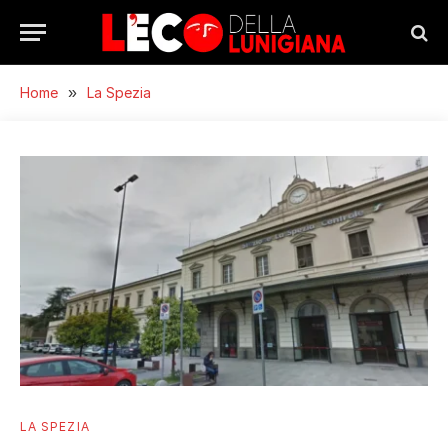
Home
»
La Spezia
LA SPEZIA