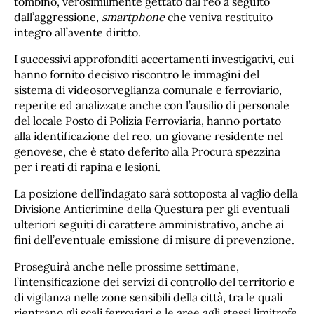
tombino, verosimilmente gettato dal reo a seguito
dall’aggressione,
smartphone
che veniva restituito
integro all’avente diritto.
I successivi approfonditi accertamenti investigativi, cui
hanno fornito decisivo riscontro le immagini del
sistema di videosorveglianza comunale e ferroviario,
reperite ed analizzate anche con l’ausilio di personale
del locale Posto di Polizia Ferroviaria, hanno portato
alla identificazione del reo, un giovane residente nel
genovese, che è stato deferito alla Procura spezzina
per i reati di rapina e lesioni.
La posizione dell’indagato sarà sottoposta al vaglio della
Divisione Anticrimine della Questura per gli eventuali
ulteriori seguiti di carattere amministrativo, anche ai
fini dell’eventuale emissione di misure di prevenzione.
Proseguirà anche nelle prossime settimane,
l’intensificazione dei servizi di controllo del territorio e
di vigilanza nelle zone sensibili della città, tra le quali
rientrano gli scali ferroviari e le aree agli stessi limitrofe,