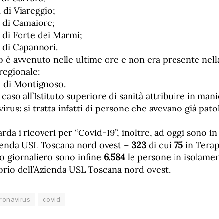
 di Viareggio;
i di Camaiore;
 di Forte dei Marmi;
 di Capannori.
o è avvenuto nelle ultime ore e non era presente nell
regionale:
i di Montignoso.
caso all’Istituto superiore di sanità attribuire in mani
irus: si tratta infatti di persone che avevano già pato
rda i ricoveri per “Covid-19”, inoltre, ad oggi sono in 
zienda USL Toscana nord ovest –
3
23
di cui
75
in Terap
o giornaliero sono infine
6.
584
le persone in isolame
itorio dell’Azienda USL Toscana nord ovest.
ronavirus
covid