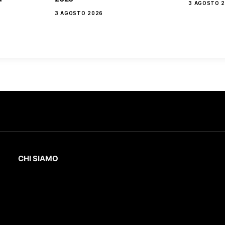
3 AGOSTO 
3 AGOSTO 2026
CHI SIAMO
L’Eco
della Lunigiana
è un quotidiano online
dedicato al territorio lunigianese e non solo.
Con interviste, inchieste, video,
approfondimenti e report di eventi culturali