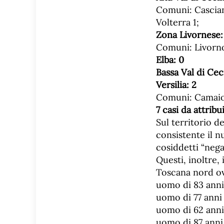
Comuni: Casciana
Volterra 1;
Zona Livornese
Comuni: Livorno
Elba:
0
Bassa Val di Cec
Versilia:
2
Comuni: Camaior
7
casi da attribu
Sul territorio 
consistente il n
cosiddetti “nega
Questi, inoltre, 
Toscana nord ov
uomo di 83 anni
uomo di 77 anni 
uomo di 62 anni
uomo di 87 anni 