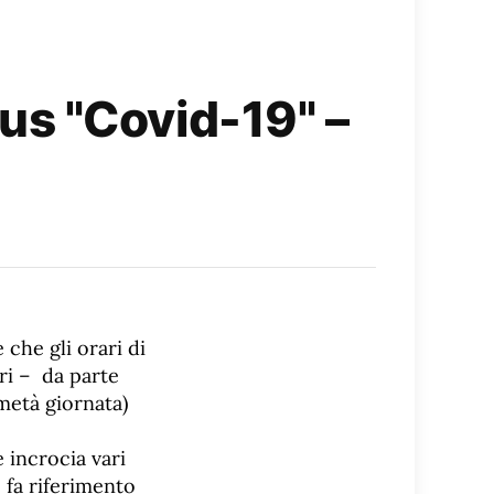
us "Covid-19" –
 che gli orari di
ori – da parte
metà giornata)
e incrocia vari
 fa riferimento