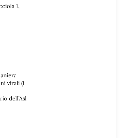
ciola 1,
maniera
i virali (i
rio dell’Asl