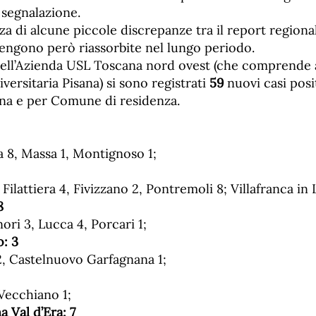
i segnalazione.
za di alcune piccole discrepanze tra il report regiona
vengono però riassorbite nel lungo periodo.
 dell’Azienda USL Toscana nord ovest (che comprende 
ersitaria Pisana) si sono registrati
59
nuovi casi posit
ona e per Comune di residenza.
 8, Massa 1, Montignoso 1;
Filattiera 4, Fivizzano 2, Pontremoli 8; Villafranca in 
8
ri 3, Lucca 4, Porcari 1;
o:
3
, Castelnuovo Garfagnana 1;
Vecchiano 1;
na Val d’Era:
7