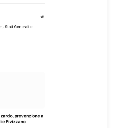
Sito
web
m, Stati Generali e
zzardo, prevenzione a
i e Fivizzano