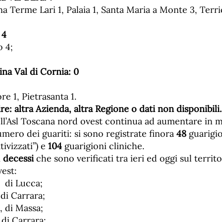
 Terme Lari 1, Palaia 1, Santa Maria a Monte 3, Terric
:
4
 4;
ina Val di Cornia:
0
e 1, Pietrasanta 1.
ire: altra Azienda, altra Regione o dati non disponibili.
dell’Asl Toscana nord ovest continua ad aumentare in 
umero dei guariti: si sono registrate finora
4
8
guarigion
tivizzati”) e
104
guarigioni cliniche.
i
decessi
che sono verificati tra ieri ed oggi sul territo
est:
 di Lucca;
di Carrara;
, di Massa;
di Carrara;