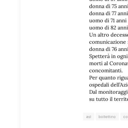
donna di 75 anni
donna di 77 ann
uomo di 71 anni
uomo di 82 anni
Un altro decess
comunicazione 
donna di 76 ann
Spetterà in ogni 
morti al Coronav
concomitanti.
Per quanto rigua
ospedali dell’A
Dal monitoraggi
su tutto il terr
asl
bollettino
co