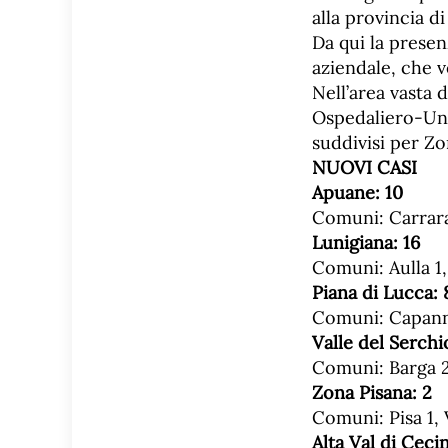
alla provincia d
Da qui la presen
aziendale, che 
Nell’area vasta
Ospedaliero-Univ
suddivisi per Z
NUOVI CASI
Apuane:
10
Comuni: Carrara
Lunigiana:
16
Comuni: Aulla 1, 
Piana di Lucca:
Comuni: Capanno
Valle del Serchi
Comuni: Barga 2
Zona Pisana:
2
Comuni: Pisa 1, 
Alta Val di Ceci