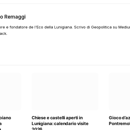
go Remaggi
ore e fondatore de l'Eco della Lunigiana. Scrivo di Geopolitica su Mediu
ack.
lbiano
Chiese e castelli aperti in
Gioco d’a
a
Lunigiana: calendario visite
Pontremol
à
2026