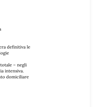
a
era definitiva le
logie
totale – negli
ia intensiva.
nto domiciliare