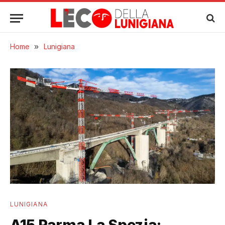
Home
»
Lunigiana
LUNIGIANA
A15 Parma La Spezia: