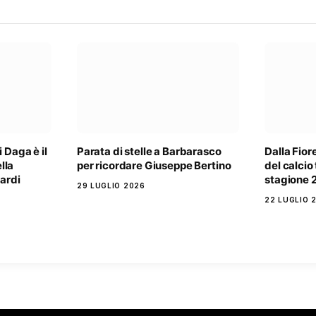
 Daga è il
Parata di stelle a Barbarasco
Dalla Fiore
lla
per ricordare Giuseppe Bertino
del calcio
Nardi
stagione 
29 LUGLIO 2026
22 LUGLIO 