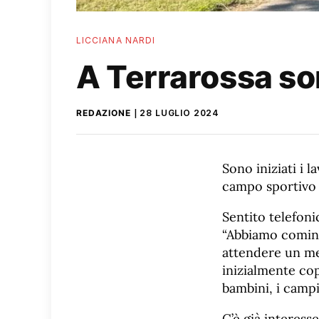
LICCIANA NARDI
A Terrarossa so
REDAZIONE
28 LUGLIO 2024
Sono iniziati i 
campo sportivo 
Sentito telefoni
“Abbiamo cominci
attendere un mes
inizialmente co
bambini, i campi 
C’è già interess