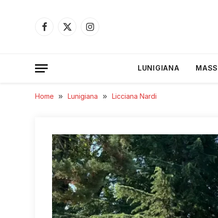
Facebook
X
Instagram
(Twitter)
LUNIGIANA
MASS
Home
»
Lunigiana
»
Licciana Nardi