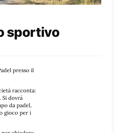
o sportivo
Padel presso il
cietà racconta:
. Si dovrà
mpo da padel,
o gioco per i
o per chiedere