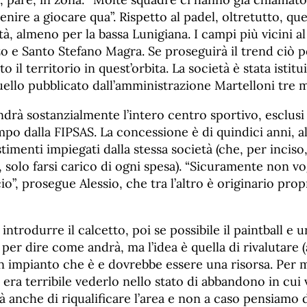
enire a giocare qua”. Rispetto al padel, oltretutto, que
tà, almeno per la bassa Lunigiana. I campi più vicini
o e Santo Stefano Magra. Se proseguirà il trend ciò 
to il territorio in quest’orbita. La società è stata istitu
ello pubblicato dall’amministrazione Martelloni tre m
ndrà sostanzialmente l’intero centro sportivo, esclusi i
empo dalla FIPSAS. La concessione è di quindici anni, a
timenti impiegati dalla stessa società (che, per incis
 solo farsi carico di ogni spesa). “Sicuramente non v
cio”, prosegue Alessio, che tra l’altro è originario prop
ntrodurre il calcetto, poi se possibile il paintball e u
per dire come andrà, ma l’idea è quella di rivalutare (
n impianto che è e dovrebbe essere una risorsa. Per 
era terribile vederlo nello stato di abbandono in cui 
à anche di riqualificare l’area e non a caso pensiamo d