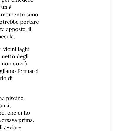
sta è
 al momento sono
potrebbe portare
ita apposta, il
esi fa.
 vicini laghi
l netto degli
o, non dovrà
ogliamo fermarci
rio di
na piscina.
anzi,
me, che ci ho
versava prima.
i avviare