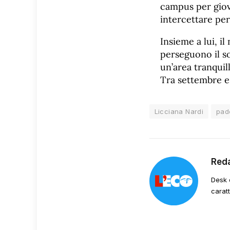
campus per giova
intercettare per
Insieme a lui, 
perseguono il so
un’area tranquil
Tra settembre e 
Licciana Nardi
pad
Red
Desk 
carat