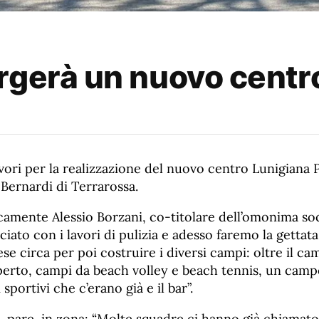
rgerà un nuovo centr
lavori per la realizzazione del nuovo centro Lunigiana 
Bernardi di Terrarossa.
camente Alessio Borzani, co-titolare dell’omonima so
ato con i lavori di pulizia e adesso faremo la gettata
e circa per poi costruire i diversi campi: oltre il ca
perto, campi da beach volley e beach tennis, un camp
sportivi che c’erano già e il bar”.
e, pare, in zona: “Molte squadre ci hanno già chiamat