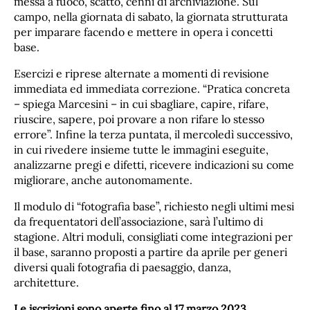
messa a fuoco, scatto, cenni di archiviazione. Sul
campo, nella giornata di sabato, la giornata strutturata
per imparare facendo e mettere in opera i concetti
base.
Esercizi e riprese alternate a momenti di revisione
immediata ed immediata correzione. “Pratica concreta
– spiega Marcesini – in cui sbagliare, capire, rifare,
riuscire, sapere, poi provare a non rifare lo stesso
errore”. Infine la terza puntata, il mercoledì successivo,
in cui rivedere insieme tutte le immagini eseguite,
analizzarne pregi e difetti, ricevere indicazioni su come
migliorare, anche autonomamente.
Il modulo di “fotografia base”, richiesto negli ultimi mesi
da frequentatori dell’associazione, sarà l’ultimo di
stagione. Altri moduli, consigliati come integrazioni per
il base, saranno proposti a partire da aprile per generi
diversi quali fotografia di paesaggio, danza,
architetture.
Le iscrizioni sono aperte fino al 17 marzo 2023
.