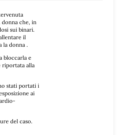
tervenuta
a donna che, in
osi sui binari.
llentare il
a la donna .
a bloccarla e
 riportata alla
 stati portati i
 esposizione ai
cardio-
cure del caso.