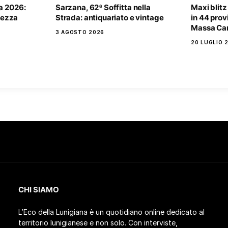
a 2026:
Sarzana, 62ª Soffitta nella
Maxi blitz
rtezza
Strada: antiquariato e vintage
in 44 provi
Massa Car
3 AGOSTO 2026
20 LUGLIO 
CHI SIAMO
L’Eco della Lunigiana è un quotidiano online dedicato al
territorio lunigianese e non solo. Con interviste,