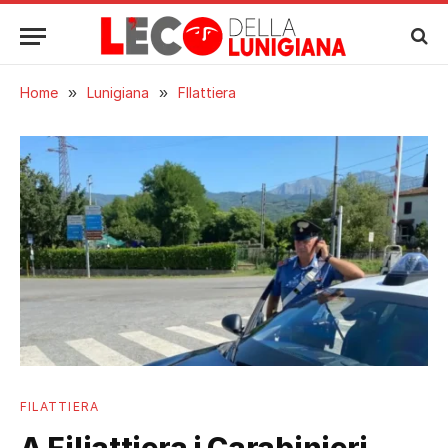
Home
»
Lunigiana
»
FIlattiera
FILATTIERA
A Filiattiera i Carabinieri