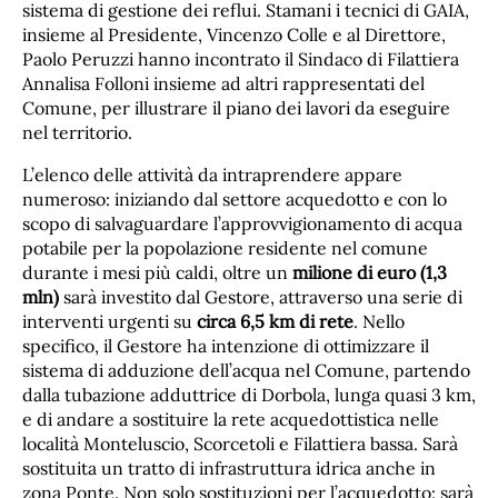
sistema di gestione dei reflui. Stamani i tecnici di GAIA,
insieme al Presidente, Vincenzo Colle e al Direttore,
Paolo Peruzzi hanno incontrato il Sindaco di Filattiera
Annalisa Folloni insieme ad altri rappresentati del
Comune, per illustrare il piano dei lavori da eseguire
nel territorio.
L’elenco delle attività da intraprendere appare
numeroso: iniziando dal settore acquedotto e con lo
scopo di salvaguardare l’approvvigionamento di acqua
potabile per la popolazione residente nel comune
durante i mesi più caldi, oltre un
milione di euro
(1,3
mln)
sarà investito dal Gestore, attraverso una serie di
interventi urgenti su
circa 6,5 km di rete
. Nello
specifico, il Gestore ha intenzione di ottimizzare il
sistema di adduzione dell’acqua nel Comune, partendo
dalla tubazione adduttrice di Dorbola, lunga quasi 3 km,
e di andare a sostituire la rete acquedottistica nelle
località Monteluscio, Scorcetoli e Filattiera bassa. Sarà
sostituita un tratto di infrastruttura idrica anche in
zona Ponte. Non solo sostituzioni per l’acquedotto: sarà